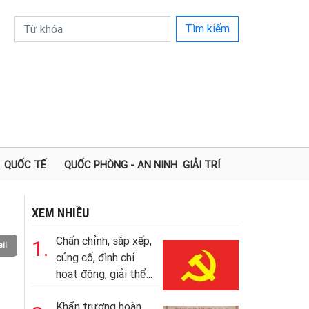
Tìm kiếm
QUỐC TẾ
QUỐC PHÒNG - AN NINH
GIẢI TRÍ
XEM NHIỀU
Chấn chỉnh, sắp xếp,
1.
il
củng cố, đình chỉ
hoạt động, giải thể...
Khẩn trương hoàn