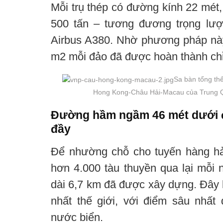
Mỗi trụ thép có đường kính 22 mét,
500 tấn – tương đương trọng lư
Airbus A380. Nhờ phương pháp này
m2 mỗi đảo đã được hoàn thành chỉ
Sa bàn tổng thể
Hong Kong-Châu Hải-Macau của Trung Q
Đường hầm ngầm 46 mét dưới đ
đầy
Để nhường chỗ cho tuyến hàng hả
hơn 4.000 tàu thuyền qua lại mỗ
dài 6,7 km đã được xây dựng. Đây
nhất thế giới, với điểm sâu nhấ
nước biển.