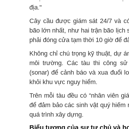
địa."
Cây cầu được giám sát 24/7 và c
bão lớn nhất, như hai trận bão lịc
phải đóng cửa tạm thời 10 giờ để đả
Không chỉ chú trọng kỹ thuật, dự á
môi trường. Các tàu thi công s
(sonar) để cảnh báo và xua đuổi l
khỏi khu vực nguy hiểm.
Trên mỗi tàu đều có “nhân viên gi
để đảm bảo các sinh vật quý hiếm 
quá trình xây dựng.
Biểu tượng của sự tự chủ và hợ