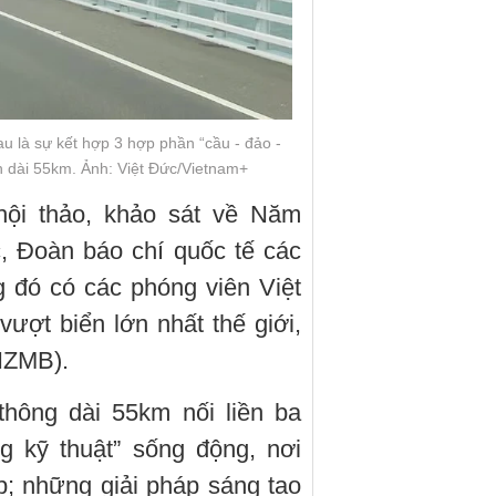
u là sự kết hợp 3 hợp phần “cầu - đảo -
h dài 55km. Ảnh: Việt Đức/Vietnam+
hội thảo, khảo sát về Năm
 Đoàn báo chí quốc tế các
g đó có các phóng viên Việt
vượt biển lớn nhất thế giới,
HZMB).
thông dài 55km nối liền ba
g kỹ thuật” sống động, nơi
ập; những giải pháp sáng tạo