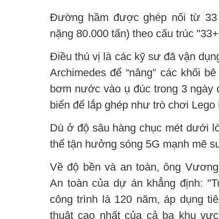
Đường hầm được ghép nối từ 33 
nặng 80.000 tấn) theo cấu trúc "33+
Điều thú vị là các kỹ sư đã vận dụn
Archimedes để “nâng” các khối bê 
bơm nước vào ụ đúc trong 3 ngày đ
biển để lắp ghép như trò chơi Lego 
Dù ở độ sâu hàng chục mét dưới lò
thể tận hưởng sóng 5G mạnh mẽ suố
Về độ bền và an toàn, ông Vương
An toàn của dự án khẳng định: "Tu
công trình là 120 năm, áp dụng ti
thuật cao nhất của cả ba khu vự