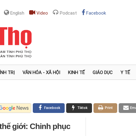
English
Video
Podcast
Facebook
ÍNH TRỊ
VĂN HÓA - XÃ HỘI
KINH TẾ
GIÁO DỤC
Y TẾ
Facebook
Tiktok
Print
Ema
 thế giới: Chinh phục