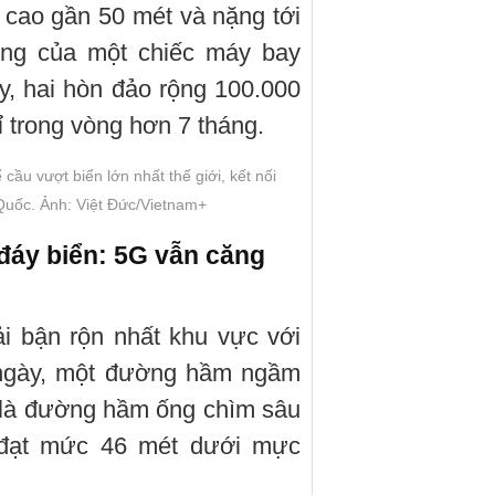
 cao gần 50 mét và nặng tới
ợng của một chiếc máy bay
, hai hòn đảo rộng 100.000
 trong vòng hơn 7 tháng.
 cầu vượt biển lớn nhất thế giới, kết nối
uốc. Ảnh: Việt Đức/Vietnam+
áy biển: 5G vẫn căng
i bận rộn nhất khu vực với
i ngày, một đường hầm ngầm
 là đường hầm ống chìm sâu
t đạt mức 46 mét dưới mực