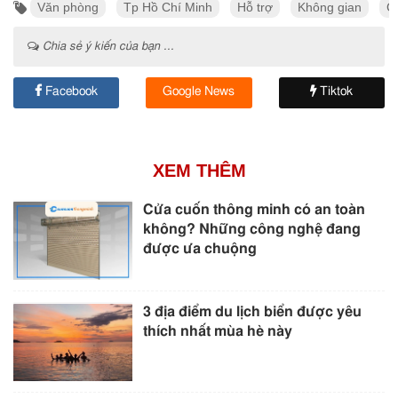
Văn phòng
Tp Hồ Chí Minh
Hỗ trợ
Không gian
C
Chia sẻ ý kiến của bạn ...
Facebook
Google News
Tiktok
XEM THÊM
Cửa cuốn thông minh có an toàn
không? Những công nghệ đang
được ưa chuộng
3 địa điểm du lịch biển được yêu
thích nhất mùa hè này