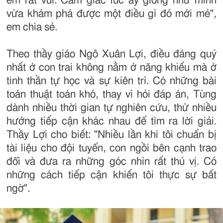
em rất vui. Cảm giác lúc ấy giống như mình
vừa khám phá được một điều gì đó mới mẻ",
em chia sẻ.
Theo thầy giáo Ngô Xuân Lợi, điều đáng quý
nhất ở con trai không nằm ở năng khiếu mà ở
tinh thần tự học và sự kiên trì. Có những bài
toán thuật toán khó, thay vì hỏi đáp án, Tùng
dành nhiều thời gian tự nghiên cứu, thử nhiều
hướng tiếp cận khác nhau để tìm ra lời giải.
Thầy Lợi cho biết: "Nhiều lần khi tôi chuẩn bị
tài liệu cho đội tuyển, con ngồi bên cạnh trao
đổi và đưa ra những góc nhìn rất thú vị. Có
những cách tiếp cận khiến tôi thực sự bất
ngờ".