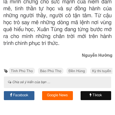
là minh chứng cho sức mạnh của niềm đam
mê, tinh thần tự học và sự đồng hành của
những người thầy, người cô tận tâm. Từ cậu
học trò say mê những dòng mã lệnh nơi vùng
quê hiếu học, Xuân Tùng đang từng bước mở
ra cho mình những chân trời mới trên hành
trình chinh phục tri thức.
Nguyễn Hường
Tỉnh Phú Thọ
Báo Phú Thọ
Đền Hùng
Kỳ thi tuyển 
Chia sẻ ý kiến của bạn ...
Facebook
Google News
Tiktok