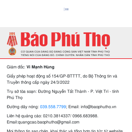
Giám đốc:
Vi Mạnh Hùng
Giấy phép hoạt động số 154/GP-BTTTT, do Bộ Thông tin và
Truyền thông cấp ngày 24/3/2022
Trụ sở tòa soạn: Đường Nguyễn Tất Thành - P. Việt Trì - tỉnh
Phú Thọ
Đường dây nóng:
039.558.7799
; Email: info@baophutho.vn
Liên hệ quảng cáo: 0210.3814337/ 0966.683988.
Email:quangcao.baophutho@gmail.com
Mọi thông tin sao chép, khai thác và tổng hợp tin tức từ website