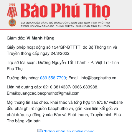
Giám đốc:
Vi Mạnh Hùng
Giấy phép hoạt động số 154/GP-BTTTT, do Bộ Thông tin và
Truyền thông cấp ngày 24/3/2022
Trụ sở tòa soạn: Đường Nguyễn Tất Thành - P. Việt Trì - tỉnh
Phú Thọ
Đường dây nóng:
039.558.7799
; Email: info@baophutho.vn
Liên hệ quảng cáo: 0210.3814337/ 0966.683988.
Email:quangcao.baophutho@gmail.com
Mọi thông tin sao chép, khai thác và tổng hợp tin tức từ website
đều phải ghi rõ nguồn baophutho.vn, gắn kèm liên kết gốc và
phải được sự đồng ý của Báo và Phát thanh, Truyền hình Phú
Thọ bằng văn bản