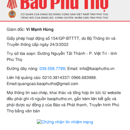
Giám đốc:
Vi Mạnh Hùng
Giấy phép hoạt động số 154/GP-BTTTT, do Bộ Thông tin và
Truyền thông cấp ngày 24/3/2022
Trụ sở tòa soạn: Đường Nguyễn Tất Thành - P. Việt Trì - tỉnh
Phú Thọ
Đường dây nóng:
039.558.7799
; Email: info@baophutho.vn
Liên hệ quảng cáo: 0210.3814337/ 0966.683988.
Email:quangcao.baophutho@gmail.com
Mọi thông tin sao chép, khai thác và tổng hợp tin tức từ website
đều phải ghi rõ nguồn baophutho.vn, gắn kèm liên kết gốc và
phải được sự đồng ý của Báo và Phát thanh, Truyền hình Phú
Thọ bằng văn bản