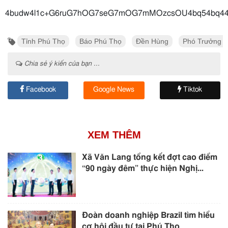
4budw4l1c+G6ruG7hOG7seG7mOG7mMOzcsOU
Tỉnh Phú Thọ
Báo Phú Thọ
Đền Hùng
Phó Trưởng B
Chia sẻ ý kiến của bạn ...
Facebook
Google News
Tiktok
XEM THÊM
Xã Văn Lang tổng kết đợt cao điểm
“90 ngày đêm” thực hiện Nghị...
Đoàn doanh nghiệp Brazil tìm hiểu
cơ hội đầu tư tại Phú Thọ