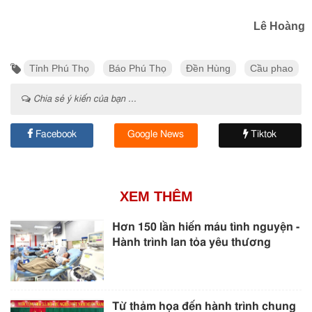
Lê Hoàng
Tỉnh Phú Thọ
Báo Phú Thọ
Đền Hùng
Cầu phao
Chia sẻ ý kiến của bạn ...
Facebook
Google News
Tiktok
XEM THÊM
Hơn 150 lần hiến máu tình nguyện -
Hành trình lan tỏa yêu thương
Từ thảm họa đến hành trình chung