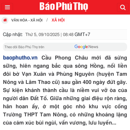
XÃ HỘI
VĂN HÓA - XÃ HỘI
Cập nhật:
GMT+7
Thứ 5, 09/10/2025 | 08:48
Theo dõi Báo Phú Thọ trên
baophutho.vn
Cầu Phong Châu mới đã sừng
sững, hiên ngang bắc qua sông Hồng, nối liền
đôi bờ Vạn Xuân và Phùng Nguyên (huyện Tam
Nông và Lâm Thao cũ) sau gần 400 ngày đứt gãy.
Sự kiện khánh thành cầu là niềm vui vỡ òa của
người dân Đất Tổ. Giữa những giai điệu rộn ràng,
hân hoan ấy, ở một góc nhỏ khu vực cổng
Trường THPT Tam Nông, có những khoảng lặng
của cảm xúc bùi ngùi, vấn vương, lưu luyến...