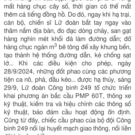
mất hàng chục cây số, thời gian có thể mất
thêm cả tiếng đồng hồ. Do đó, ngay khi hạ trại,
cán bộ, chiến sĩ Lữ đoàn bắt tay ngay vào
thăm nắm địa bàn, đo đạc dòng chảy, san gạt
hàng nghìn mét khối đá làm đường dẫn; đổ
3
hàng chục ngàn m
bê tông để xây khung bến,
tạo thành hệ thống đường dẫn, kè chống sạt
lở... Khi các điều kiện cho phép, ngày
28/9/2024, những đốt phao cùng các phương
tiện ca nô, phà, đầu kéo... được hạ thủy, sáng
29/9, Lữ đoàn Công binh 249 tổ chức triển
khai phương án bắc cầu PMP 60T, thông xe
kỹ thuật, kiểm tra và hiệu chỉnh các thông số
kỹ thuật, bảo đảm cầu hoạt động ổn định.
Cũng từ đây, chiếc cầu phao của bộ đội Công
binh 249 nối lại huyết mạch giao thông, nối liền