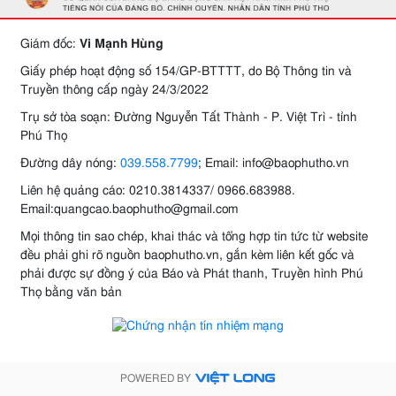
Giám đốc:
Vi Mạnh Hùng
Giấy phép hoạt động số 154/GP-BTTTT, do Bộ Thông tin và
Truyền thông cấp ngày 24/3/2022
Trụ sở tòa soạn: Đường Nguyễn Tất Thành - P. Việt Trì - tỉnh
Phú Thọ
Đường dây nóng:
039.558.7799
; Email: info@baophutho.vn
Liên hệ quảng cáo: 0210.3814337/ 0966.683988.
Email:quangcao.baophutho@gmail.com
Mọi thông tin sao chép, khai thác và tổng hợp tin tức từ website
đều phải ghi rõ nguồn baophutho.vn, gắn kèm liên kết gốc và
phải được sự đồng ý của Báo và Phát thanh, Truyền hình Phú
Thọ bằng văn bản
POWERED BY