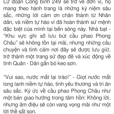
Lữ đoàn Công binh 249 sẽ trở về đơn vị, họ
mang theo hành trang là những kỷ niệm sâu
sắc, những lời cảm ơn chân thành từ Nhân
dân, và niềm tự hào vì đã hoàn thành sứ mệnh
đặc biệt của mình tại bến sông này. Nhà bạt -
“Khu vực ghi sổ lưu bút cầu phao Phong
Châu” sẽ không tồn tại mãi, nhưng những câu
chuyện và tình cảm nơi đây sẽ được lưu giữ,
trở thành một trang sử đẹp đẽ và xúc động về
tình Quân - Dân gắn bó keo sơn.
“Vui sao, nước mắt lại trào!” - Giọt nước mắt
long lanh niềm tự hào, tình yêu thương và tri ân
sâu sắc. Ký ức về cầu phao Phong Châu như
một bản giao hưởng trong tâm hồn: Không lời,
nhưng âm điệu sẽ còn vang vọng mãi như một
lời thề sắt son.