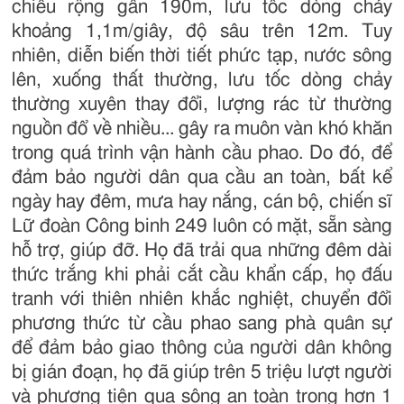
chiều rộng gần 190m, lưu tốc dòng chảy
khoảng 1,1m/giây, độ sâu trên 12m. Tuy
nhiên, diễn biến thời tiết phức tạp, nước sông
lên, xuống thất thường, lưu tốc dòng chảy
thường xuyên thay đổi, lượng rác từ thường
nguồn đổ về nhiều... gây ra muôn vàn khó khăn
trong quá trình vận hành cầu phao. Do đó, để
đảm bảo người dân qua cầu an toàn, bất kể
ngày hay đêm, mưa hay nắng, cán bộ, chiến sĩ
Lữ đoàn Công binh 249 luôn có mặt, sẵn sàng
hỗ trợ, giúp đỡ. Họ đã trải qua những đêm dài
thức trắng khi phải cắt cầu khẩn cấp, họ đấu
tranh với thiên nhiên khắc nghiệt, chuyển đổi
phương thức từ cầu phao sang phà quân sự
để đảm bảo giao thông của người dân không
bị gián đoạn, họ đã giúp trên 5 triệu lượt người
và phương tiện qua sông an toàn trong hơn 1