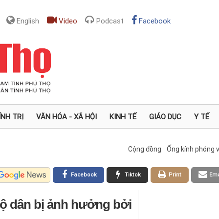
English
Video
Podcast
Facebook
ÍNH TRỊ
VĂN HÓA - XÃ HỘI
KINH TẾ
GIÁO DỤC
Y TẾ
Cộng đồng
Ống kính phóng v
Facebook
Tiktok
Print
Ema
ộ dân bị ảnh hưởng bởi