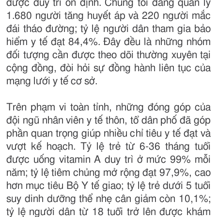
được duy trì ổn định. Chúng tôi đang quản lý
1.680 người tăng huyết áp và 220 người mắc
đái tháo đường; tỷ lệ người dân tham gia bảo
hiểm y tế đạt 84,4%. Đây đều là những nhóm
đối tượng cần được theo dõi thường xuyên tại
cộng đồng, đòi hỏi sự đồng hành liên tục của
mạng lưới y tế cơ sở.
Trên phạm vi toàn tỉnh, những đóng góp của
đội ngũ nhân viên y tế thôn, tổ dân phố đã góp
phần quan trọng giúp nhiều chỉ tiêu y tế đạt và
vượt kế hoạch. Tỷ lệ trẻ từ 6-36 tháng tuổi
được uống vitamin A duy trì ở mức 99% mỗi
năm; tỷ lệ tiêm chủng mở rộng đạt 97,9%, cao
hơn mục tiêu Bộ Y tế giao; tỷ lệ trẻ dưới 5 tuổi
suy dinh dưỡng thể nhẹ cân giảm còn 10,1%;
tỷ lệ người dân từ 18 tuổi trở lên được khám