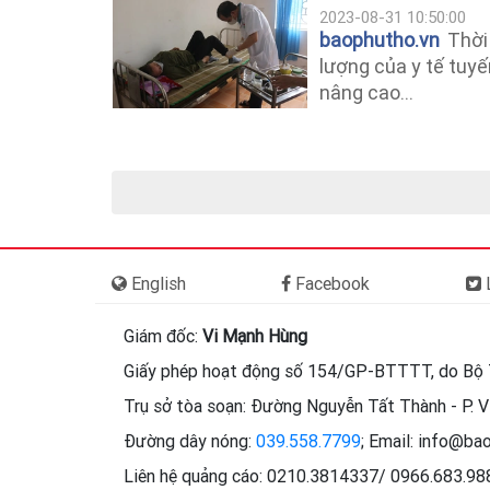
2023-08-31 10:50:00
baophutho.vn
Thời 
lượng của y tế tuy
nâng cao...
English
Facebook
L
Giám đốc:
Vi Mạnh Hùng
Giấy phép hoạt động số 154/GP-BTTTT, do Bộ 
Trụ sở tòa soạn: Đường Nguyễn Tất Thành - P. Vi
Đường dây nóng:
039.558.7799
; Email: info@ba
Liên hệ quảng cáo: 0210.3814337/ 0966.683.9