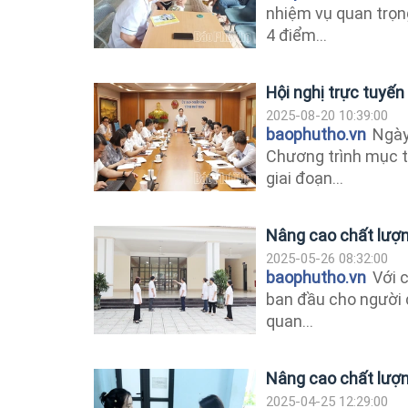
nhiệm vụ quan trọng 
4 điểm...
Hội nghị trực tuyến
2025-08-20 10:39:00
baophutho.vn
Ngày 
Chương trình mục t
giai đoạn...
Nâng cao chất lượn
2025-05-26 08:32:00
baophutho.vn
Với c
ban đầu cho người d
quan...
Nâng cao chất lượ
2025-04-25 12:29:00