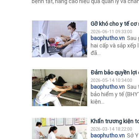
bệnh tật, nâng cao hiệu quả quản lý và ch
Gỡ khó cho y tế cơ
2026-06-11 09:33:00
baophutho.vn
Sau 
hai cấp và sắp xếp l
đã...
Đảm bảo quyền lợi 
2026-05-14 10:34:00
baophutho.vn
Sau t
bảo hiểm y tế (BHYT
kiện...
Khẩn trương kiện to
2026-03-14 18:22:00
baophutho.vn
Sở Y 