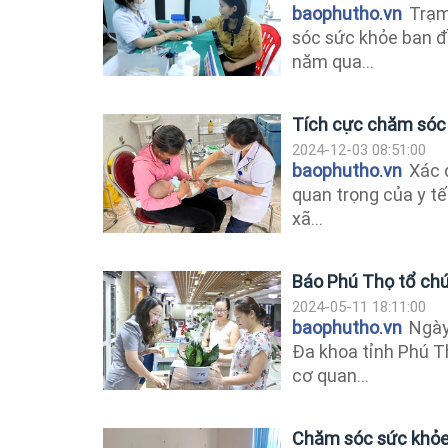
baophutho.vn
Trạm 
sóc sức khỏe ban đ
năm qua...
Tích cực chăm sóc
2024-12-03 08:51:00
baophutho.vn
Xác 
quan trọng của y tế
xã...
Báo Phú Thọ tổ ch
2024-05-11 18:11:00
baophutho.vn
Ngày 
Đa khoa tỉnh Phú T
cơ quan...
Chăm sóc sức khỏe