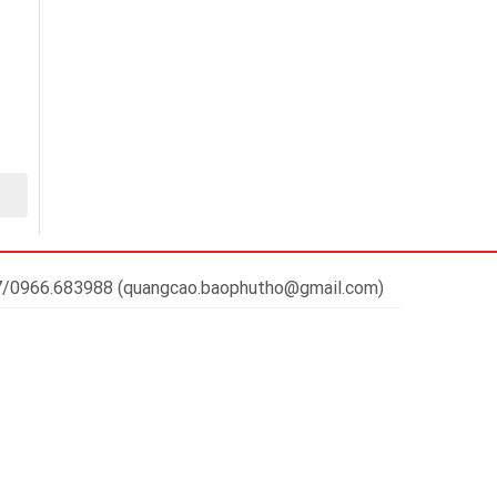
37/0966.683988 (quangcao.baophutho@gmail.com)