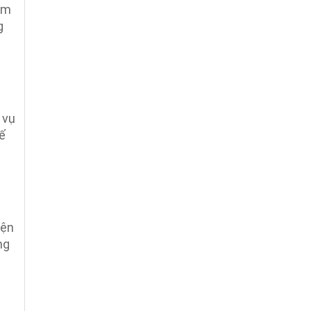
ăm
g
 vụ
tế
iện
ng