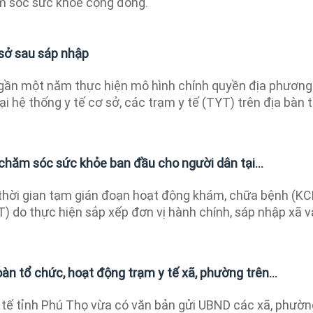
ăm sóc sức khỏe cộng đồng.
 sở sau sáp nhập
gần một năm thực hiện mô hình chính quyền địa phương
ại hệ thống y tế cơ sở, các trạm y tế (TYT) trên địa bàn 
chăm sóc sức khỏe ban đầu cho người dân tại...
hời gian tạm gián đoạn hoạt động khám, chữa bệnh (KC
) do thực hiện sắp xếp đơn vị hành chính, sáp nhập xã v
àn tổ chức, hoạt động trạm y tế xã, phường trên...
tế tỉnh Phú Thọ vừa có văn bản gửi UBND các xã, phườn