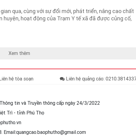
gian qua, cùng với sự đổi mới, phát triển, nâng cao chất
ến huyện, hoạt động của Trạm Y tế xã đã được củng cố,
Xem thêm
iên hệ tòa soạn
Liên hệ quảng cáo: 0210.38143
Thông tin và Truyền thông cấp ngày 24/3/2022
ệt Trì - tỉnh Phú Thọ
ophutho.vn
88. Email:quangcao.baophutho@gmail.com