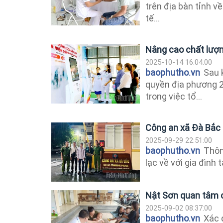
trên địa bàn tỉnh v
tế...
Nâng cao chất lượn
2025-10-14 16:04:00
baophutho.vn
Sau k
quyền địa phương 2
trong việc tổ...
Công an xã Đà Bắc g
2025-09-29 22:51:00
baophutho.vn
Thông
lạc về với gia đình t
Nật Sơn quan tâm 
2025-09-02 08:37:00
baophutho.vn
Xác đ