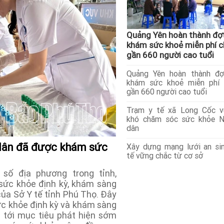
Quảng Yên hoàn thành đợ
khám sức khoẻ miễn phí 
gần 660 người cao tuổi
Quảng Yên hoàn thành đợ
khám sức khoẻ miễn phí 
gần 660 người cao tuổi
Trạm y tế xã Long Cốc v
khó chăm sóc sức khỏe N
dân
dân đã được khám sức
Xây dựng mạng lưới an si
tế vững chắc từ cơ sở
số địa phương trong tỉnh,
sức khỏe định kỳ, khám sàng
của Sở Y tế tỉnh Phú Thọ. Đây
c khỏe định kỳ và khám sàng
g tới mục tiêu phát hiện sớm