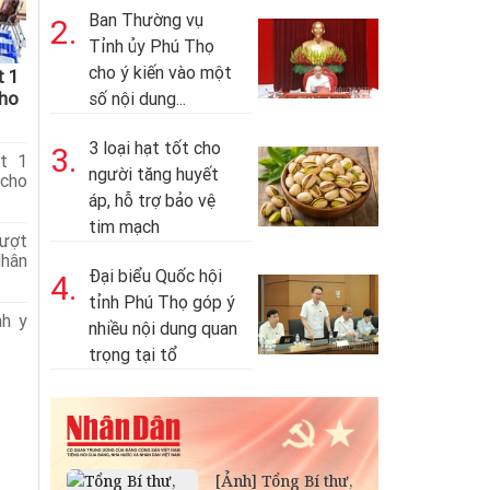
Ban Thường vụ
2.
Tỉnh ủy Phú Thọ
cho ý kiến vào một
t 1
cho
số nội dung...
3 loại hạt tốt cho
3.
t 1
người tăng huyết
cho
áp, hỗ trợ bảo vệ
tim mạch
ượt
hân
Đại biểu Quốc hội
4.
tỉnh Phú Thọ góp ý
nh y
nhiều nội dung quan
trọng tại tổ