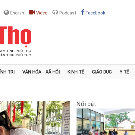
English
Video
Podcast
Facebook
ÍNH TRỊ
VĂN HÓA - XÃ HỘI
KINH TẾ
GIÁO DỤC
Y TẾ
Nổi bật