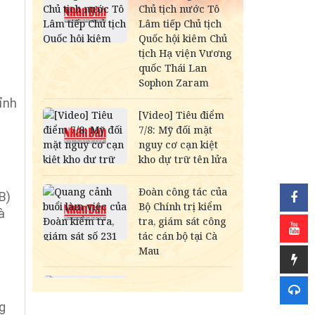
tỉnh
B)
à
g