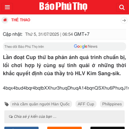
THỂ THAO
Cập nhật:
GMT+7
Thứ 5, 31/07/2025 | 06:54
Theo dõi Báo Phú Thọ trên
Lần đoạt Cup thứ ba phản ánh quá trình chuẩn bị,
lối chơi hợp lý cùng sự tinh quái ở những thời
khắc quyết định của thầy trò HLV Kim Sang-sik.
4bqx4bud4bqr4bqtbXXhur3hu
nhà cầm quân người Hàn Quốc
AFF Cup
Philippines
Chia sẻ ý kiến của bạn ...