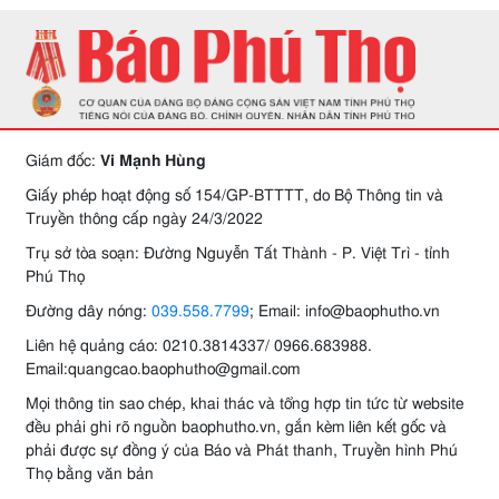
Giám đốc:
Vi Mạnh Hùng
Giấy phép hoạt động số 154/GP-BTTTT, do Bộ Thông tin và
Truyền thông cấp ngày 24/3/2022
Trụ sở tòa soạn: Đường Nguyễn Tất Thành - P. Việt Trì - tỉnh
Phú Thọ
Đường dây nóng:
039.558.7799
; Email: info@baophutho.vn
Liên hệ quảng cáo: 0210.3814337/ 0966.683988.
Email:quangcao.baophutho@gmail.com
Mọi thông tin sao chép, khai thác và tổng hợp tin tức từ website
đều phải ghi rõ nguồn baophutho.vn, gắn kèm liên kết gốc và
phải được sự đồng ý của Báo và Phát thanh, Truyền hình Phú
Thọ bằng văn bản