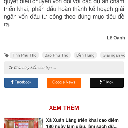
quyết điều chuyển vốn đối với các dự án chậm
triển khai, phấn đấu hoàn thành kế hoạch giải
ngân vốn đầu tư công theo đúng mục tiêu đề
ra.
Lệ Oanh
Tỉnh Phú Thọ
Báo Phú Thọ
Đền Hùng
Giải ngân vốn
Chia sẻ ý kiến của bạn ...
Facebook
Google News
Tiktok
XEM THÊM
Xã Xuân Lãng triển khai cao điểm
180 ngày làm giàu, làm sạch dữ...