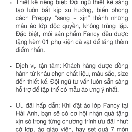
Thiết kế riêng biệt: Đội ngũ thiết kế sáng
tạo luôn bắt kịp xu hướng, biến phong
cách Preppy “sang – xịn” thành những
mẫu áo lớp độc quyền, không trùng lặp.
Đặc biệt, mỗi sản phẩm Fancy đều được
tặng kèm 01 phụ kiện cà vạt để tăng thêm
điểm nhấn.
Dịch vụ tận tâm: Khách hàng được đồng
hành từ khâu chọn chất liệu, màu sắc, size
đến thiết kế. Đội ngũ tư vấn luôn sẵn sàng
hỗ trợ để tập thể có mẫu áo ưng ý nhất.
Ưu đãi hấp dẫn: Khi đặt áo lớp Fancy tại
Hải Anh, bạn sẽ có cơ hội nhận quà tặng
xịn sò trong từng chương trình ưu đãi như:
cờ lớp, áo giáo viên, hay set quà 7 món