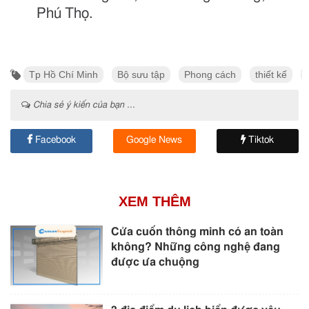
Phú Thọ.
Tp Hồ Chí Minh
Bộ sưu tập
Phong cách
thiết kế
Chia sẻ ý kiến của bạn ...
Facebook
Google News
Tiktok
XEM THÊM
Cửa cuốn thông minh có an toàn
không? Những công nghệ đang
được ưa chuộng