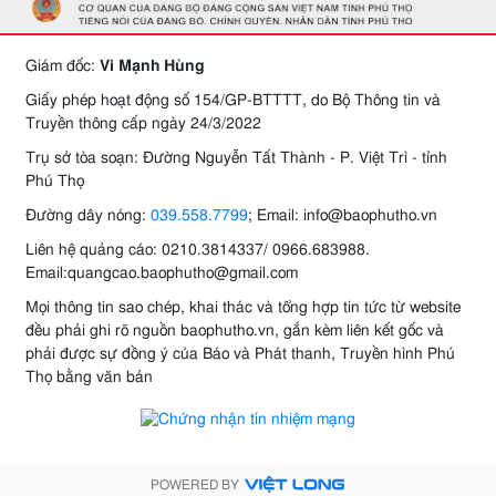
Giám đốc:
Vi Mạnh Hùng
Giấy phép hoạt động số 154/GP-BTTTT, do Bộ Thông tin và
Truyền thông cấp ngày 24/3/2022
Trụ sở tòa soạn: Đường Nguyễn Tất Thành - P. Việt Trì - tỉnh
Phú Thọ
Đường dây nóng:
039.558.7799
; Email: info@baophutho.vn
Liên hệ quảng cáo: 0210.3814337/ 0966.683988.
Email:quangcao.baophutho@gmail.com
Mọi thông tin sao chép, khai thác và tổng hợp tin tức từ website
đều phải ghi rõ nguồn baophutho.vn, gắn kèm liên kết gốc và
phải được sự đồng ý của Báo và Phát thanh, Truyền hình Phú
Thọ bằng văn bản
POWERED BY