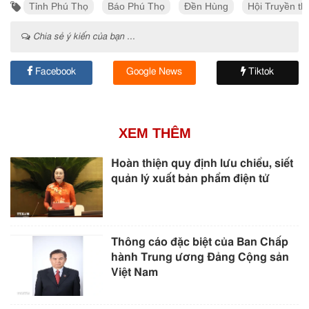
Tỉnh Phú Thọ
Báo Phú Thọ
Đền Hùng
Hội Truyền t
Chia sẻ ý kiến của bạn ...
Facebook
Google News
Tiktok
XEM THÊM
Hoàn thiện quy định lưu chiểu, siết
quản lý xuất bản phẩm điện tử
Thông cáo đặc biệt của Ban Chấp
hành Trung ương Đảng Cộng sản
Việt Nam