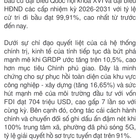
bầu cử đại biểu Quốc hội khóa XVI và đại biểu
HĐND các cấp nhiệm kỳ 2026-2031 với tỷ lệ
cử tri đi bầu đạt 99,91%, cao nhất từ trước
đến nay.
Dưới sự chỉ đạo quyết liệt của cả hệ thống
chính trị, kinh tế của tỉnh tiếp tục đà bứt phá
mạnh mẽ khi GRDP ước tăng trên 10,5%, cao
hơn mục tiêu Chính phủ giao. Đây là minh
chứng cho sự phục hồi toàn diện của khu vực
công nghiệp - xây dựng (tăng 16,65%) và sức
hút mạnh mẽ của môi trường đầu tư với vốn
FDI đạt 704 triệu USD, cao gấp 7 lần so với
cùng kỳ. Bên cạnh đó, công tác cải cách hành
chính và chuyển đổi số ghi dấu ấn đậm nét khi
100% trung tâm xã, phường đã phủ sóng 5G,
tỷ lệ giải quyết hồ sơ trực tuyến đạt trên 91%.