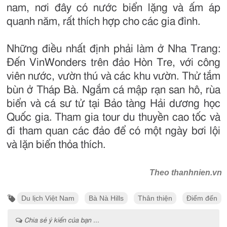
nam, nơi đây có nước biển lặng và ấm áp
quanh năm, rất thích hợp cho các gia đình.
Những điều nhất định phải làm ở Nha Trang:
Đến VinWonders trên đảo Hòn Tre, với công
viên nước, vườn thú và các khu vườn. Thử tắm
bùn ở Tháp Bà. Ngắm cá mập rạn san hô, rùa
biển và cá sư tử tại Bảo tàng Hải dương học
Quốc gia. Tham gia tour du thuyền cao tốc và
đi tham quan các đảo để có một ngày bơi lội
và lặn biển thỏa thích.
Theo thanhnien.vn
Du lịch Việt Nam
Bà Nà Hills
Thân thiện
Điểm đến
Chia sẻ ý kiến của bạn ...