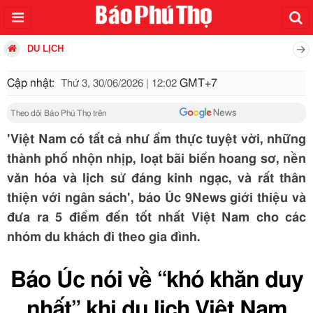
DU LỊCH
Cập nhật:
GMT+7
Thứ 3, 30/06/2026 | 12:02
Theo dõi Báo Phú Thọ trên
'Việt Nam có tất cả như ẩm thực tuyệt vời, những
thành phố nhộn nhịp, loạt bãi biển hoang sơ, nền
văn hóa và lịch sử đáng kinh ngạc, và rất thân
thiện với ngân sách', báo Úc 9News giới thiệu và
đưa ra 5 điểm đến tốt nhất Việt Nam cho các
nhóm du khách đi theo gia đình.
Báo Úc nói về “khó khăn duy
nhất” khi du lịch Việt Nam