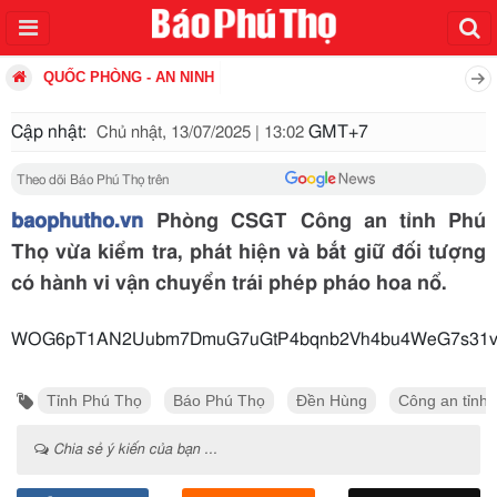
QUỐC PHÒNG - AN NINH
Cập nhật:
GMT+7
Chủ nhật, 13/07/2025 | 13:02
Theo dõi Báo Phú Thọ trên
baophutho.vn
Phòng CSGT Công an tỉnh Phú
Thọ vừa kiểm tra, phát hiện và bắt giữ đối tượng
có hành vi vận chuyển trái phép pháo hoa nổ.
WOG6pT1AN2Uubm7DmuG7uGtP4bqnb2Vh4bu4WeG7s31vQM
Tỉnh Phú Thọ
Báo Phú Thọ
Đền Hùng
Công an tỉnh
Chia sẻ ý kiến của bạn ...