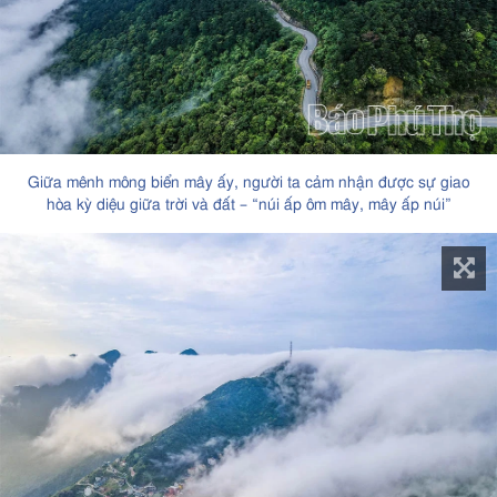
Giữa mênh mông biển mây ấy, người ta cảm nhận được sự giao
hòa kỳ diệu giữa trời và đất – “núi ấp ôm mây, mây ấp núi”