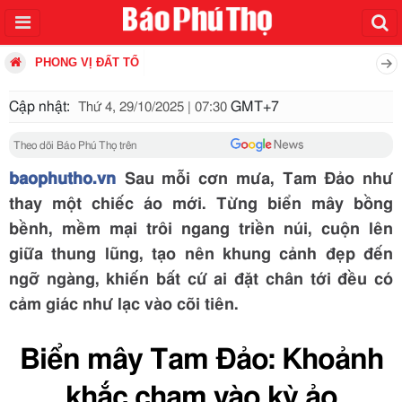
PHONG VỊ ĐẤT TỔ
Cập nhật:
GMT+7
Thứ 4, 29/10/2025 | 07:30
Theo dõi Báo Phú Thọ trên
baophutho.vn
Sau mỗi cơn mưa, Tam Đảo như
thay một chiếc áo mới. Từng biển mây bồng
bềnh, mềm mại trôi ngang triền núi, cuộn lên
giữa thung lũng, tạo nên khung cảnh đẹp đến
ngỡ ngàng, khiến bất cứ ai đặt chân tới đều có
cảm giác như lạc vào cõi tiên.
Biển mây Tam Đảo: Khoảnh
khắc chạm vào kỳ ảo