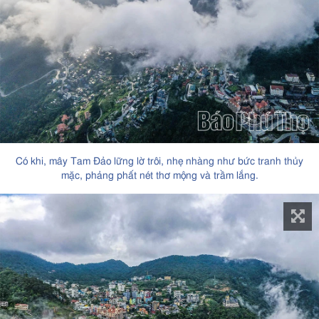
Có khi, mây Tam Đảo lững lờ trôi, nhẹ nhàng như bức tranh thủy
mặc, phảng phất nét thơ mộng và trầm lắng.