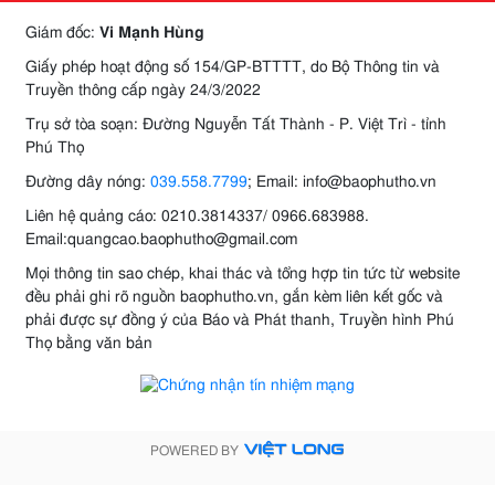
Giám đốc:
Vi Mạnh Hùng
Giấy phép hoạt động số 154/GP-BTTTT, do Bộ Thông tin và
Truyền thông cấp ngày 24/3/2022
Trụ sở tòa soạn: Đường Nguyễn Tất Thành - P. Việt Trì - tỉnh
Phú Thọ
Đường dây nóng:
039.558.7799
; Email: info@baophutho.vn
Liên hệ quảng cáo: 0210.3814337/ 0966.683988.
Email:quangcao.baophutho@gmail.com
Mọi thông tin sao chép, khai thác và tổng hợp tin tức từ website
đều phải ghi rõ nguồn baophutho.vn, gắn kèm liên kết gốc và
phải được sự đồng ý của Báo và Phát thanh, Truyền hình Phú
Thọ bằng văn bản
POWERED BY