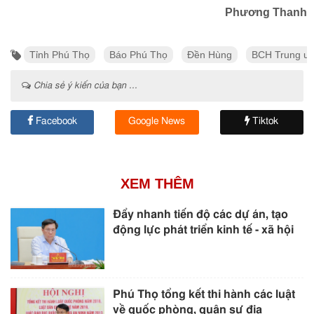
Phương Thanh
Tỉnh Phú Thọ
Báo Phú Thọ
Đền Hùng
BCH Trung ư
Chia sẻ ý kiến của bạn ...
Facebook
Google News
Tiktok
XEM THÊM
Đẩy nhanh tiến độ các dự án, tạo
động lực phát triển kinh tế - xã hội
Phú Thọ tổng kết thi hành các luật
về quốc phòng, quân sự địa