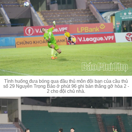
Tình huống đưa bóng qua đầu thủ môn đội bạn của cầu thủ
số 29 Nguyễn Trọng Bảo ở phút 96 ghi bàn thắng gỡ hòa 2 -
2 cho đội chủ nhà.