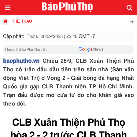
THỂ THAO
Cập nhật:
GMT+7
Thứ 6, 26/09/2025 | 22:46
Theo dõi Báo Phú Thọ trên
baophutho.vn
Chiều 26/9, CLB Xuân Thiện Phú
Thọ có trận đấu đầu tiên trên sân nhà (Sân vận
động Việt Trì) ở Vòng 2 - Giải bóng đá hạng Nhất
Quốc gia gặp CLB Thanh niên TP Hồ Chí Minh.
Trận đấu được mở cửa tự do cho khán giả vào
theo dõi.
CLB Xuân Thiện Phú Thọ
hòa 2 - 2 trước CLB Thanh