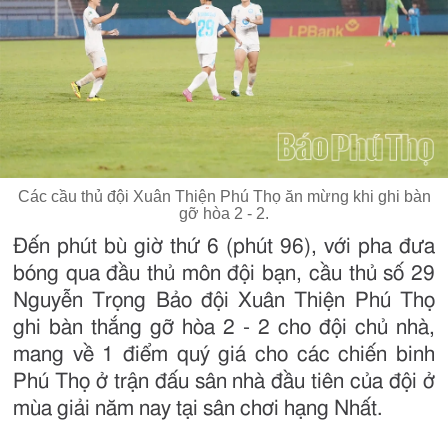
Các cầu thủ đội Xuân Thiện Phú Thọ ăn mừng khi ghi bàn
gỡ hòa 2 - 2.
Đến phút bù giờ thứ 6 (phút 96), với pha đưa
bóng qua đầu thủ môn đội bạn, cầu thủ số 29
Nguyễn Trọng Bảo đội Xuân Thiện Phú Thọ
ghi bàn thắng gỡ hòa 2 - 2 cho đội chủ nhà,
mang về 1 điểm quý giá cho các chiến binh
Phú Thọ ở trận đấu sân nhà đầu tiên của đội ở
mùa giải năm nay tại sân chơi hạng Nhất.