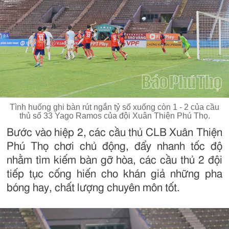
Tình huống ghi bàn rút ngắn tỷ số xuống còn 1 - 2 của cầu
thủ số 33 Yago Ramos của đội Xuân Thiện Phú Thọ.
Bước vào hiệp 2, các cầu thủ CLB Xuân Thiện
Phú Thọ chơi chủ động, đẩy nhanh tốc độ
nhằm tìm kiếm bàn gỡ hòa, các cầu thủ 2 đội
tiếp tục cống hiến cho khán giả những pha
bóng hay, chất lượng chuyên môn tốt.