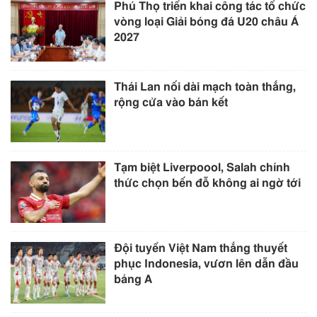
Phú Thọ triển khai công tác tổ chức
vòng loại Giải bóng đá U20 châu Á
2027
Thái Lan nối dài mạch toàn thắng,
rộng cửa vào bán kết
Tạm biệt Liverpoool, Salah chính
thức chọn bến đỗ không ai ngờ tới
Đội tuyển Việt Nam thắng thuyết
phục Indonesia, vươn lên dẫn đầu
bảng A