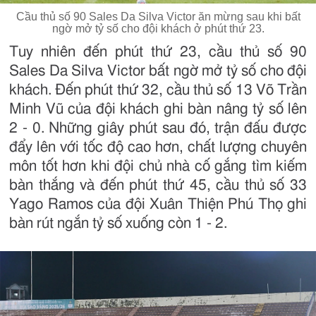
Cầu thủ số 90 Sales Da Silva Victor ăn mừng sau khi bất
ngờ mở tỷ số cho đội khách ở phút thứ 23.
Tuy nhiên đến phút thứ 23, cầu thủ số 90
Sales Da Silva Victor bất ngờ mở tỷ số cho đội
khách. Đến phút thứ 32, cầu thủ số 13 Võ Trần
Minh Vũ của đội khách ghi bàn nâng tỷ số lên
2 - 0. Những giây phút sau đó, trận đấu được
đẩy lên với tốc độ cao hơn, chất lượng chuyên
môn tốt hơn khi đội chủ nhà cố gắng tìm kiếm
bàn thắng và đến phút thứ 45, cầu thủ số 33
Yago Ramos của đội Xuân Thiện Phú Thọ ghi
bàn rút ngắn tỷ số xuống còn 1 - 2.