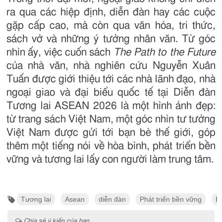
ra qua các hiệp định, diễn đàn hay các cuộc
gặp cấp cao, mà còn qua văn hóa, tri thức,
sách vở và những ý tưởng nhân văn. Từ góc
nhìn ấy, việc cuốn sách
The Path to the Future
của nhà văn, nhà nghiên cứu Nguyễn Xuân
Tuấn được giới thiệu tới các nhà lãnh đạo, nhà
ngoại giao và đại biểu quốc tế tại Diễn đàn
Tương lai ASEAN 2026 là một hình ảnh đẹp:
từ trang sách Việt Nam, một góc nhìn tư tưởng
Việt Nam được gửi tới bạn bè thế giới, góp
thêm một tiếng nói về hòa bình, phát triển bền
vững và tương lai lấy con người làm trung tâm.
Tương lai
Asean
diễn đàn
Phát triển bền vững
B
Chia sẻ ý kiến của bạn ...