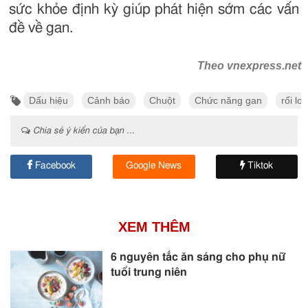
sức khỏe định kỳ giúp phát hiện sớm các vấn
đề về gan.
Theo vnexpress.net
Dấu hiệu
Cảnh báo
Chuột
Chức năng gan
rối lo
Chia sẻ ý kiến của bạn ...
Facebook
Google News
Tiktok
XEM THÊM
6 nguyên tắc ăn sáng cho phụ nữ
tuổi trung niên