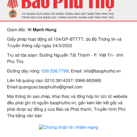
Giám đốc:
Vi Mạnh Hùng
Giấy phép hoạt động số 154/GP-BTTTT, do Bộ Thông tin và
Truyền thông cấp ngày 24/3/2022
Trụ sở tòa soạn: Đường Nguyễn Tất Thành - P. Việt Trì - tỉnh
Phú Thọ
Đường dây nóng:
039.558.7799
; Email: info@baophutho.vn
Liên hệ quảng cáo: 0210.3814337/ 0966.683988.
Email:quangcao.baophutho@gmail.com
Mọi thông tin sao chép, khai thác và tổng hợp tin tức từ website
đều phải ghi rõ nguồn baophutho.vn, gắn kèm liên kết gốc và
phải được sự đồng ý của Báo và Phát thanh, Truyền hình Phú
Thọ bằng văn bản