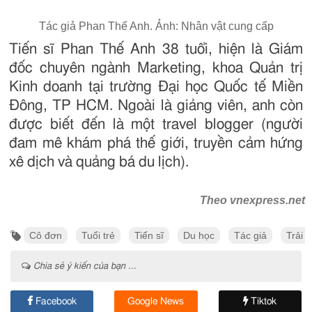
Tác giả Phan Thế Anh. Ảnh: Nhân vật cung cấp
Tiến sĩ Phan Thế Anh 38 tuổi, hiện là Giám
đốc chuyên ngành Marketing, khoa Quản trị
Kinh doanh tại trường Đại học Quốc tế Miền
Đông, TP HCM. Ngoài là giảng viên, anh còn
được biết đến là một travel blogger (người
đam mê khám phá thế giới, truyền cảm hứng
xê dịch và quảng bá du lịch).
Theo vnexpress.net
Cô đơn
Tuổi trẻ
Tiến sĩ
Du học
Tác giả
Trải 
Chia sẻ ý kiến của bạn ...
Facebook
Google News
Tiktok