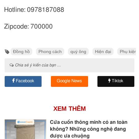
Hotline: 0978187088
Zipcode: 700000
Đồng hồ
Phong cách
quý ông
Hiện đại
Phụ kiện
Chia sẻ ý kiến của bạn ...
Facebook
Google News
Tiktok
XEM THÊM
Cửa cuốn thông minh có an toàn
không? Những công nghệ đang
được ưa chuộng