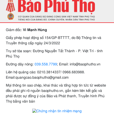
Giám đốc:
Vi Mạnh Hùng
Giấy phép hoạt động số 154/GP-BTTTT, do Bộ Thông tin và
Truyền thông cấp ngày 24/3/2022
Trụ sở tòa soạn: Đường Nguyễn Tất Thành - P. Việt Trì - tỉnh
Phú Thọ
Đường dây nóng:
039.558.7799
; Email: info@baophutho.vn
Liên hệ quảng cáo: 0210.3814337/ 0966.683988.
Email:quangcao.baophutho@gmail.com
Mọi thông tin sao chép, khai thác và tổng hợp tin tức từ website
đều phải ghi rõ nguồn baophutho.vn, gắn kèm liên kết gốc và
phải được sự đồng ý của Báo và Phát thanh, Truyền hình Phú
Thọ bằng văn bản