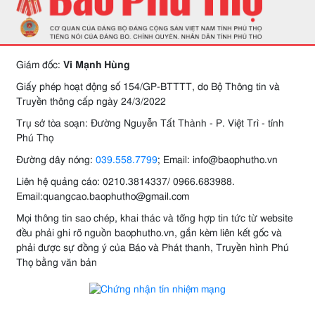
Giám đốc:
Vi Mạnh Hùng
Giấy phép hoạt động số 154/GP-BTTTT, do Bộ Thông tin và
Truyền thông cấp ngày 24/3/2022
Trụ sở tòa soạn: Đường Nguyễn Tất Thành - P. Việt Trì - tỉnh
Phú Thọ
Đường dây nóng:
039.558.7799
; Email: info@baophutho.vn
Liên hệ quảng cáo: 0210.3814337/ 0966.683988.
Email:quangcao.baophutho@gmail.com
Mọi thông tin sao chép, khai thác và tổng hợp tin tức từ website
đều phải ghi rõ nguồn baophutho.vn, gắn kèm liên kết gốc và
phải được sự đồng ý của Báo và Phát thanh, Truyền hình Phú
Thọ bằng văn bản