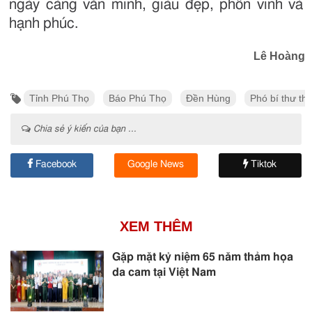
ngày càng văn minh, giàu đẹp, phồn vinh và
hạnh phúc.
Lê Hoàng
Tỉnh Phú Thọ
Báo Phú Thọ
Đền Hùng
Phó bí thư th
Chia sẻ ý kiến của bạn ...
Facebook
Google News
Tiktok
XEM THÊM
Gặp mặt kỷ niệm 65 năm thảm họa
da cam tại Việt Nam