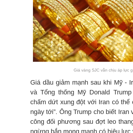
Giá vàng SJC vẫn chịu áp lực 
Giá dầu giảm mạnh sau khi Mỹ - I
và Tổng thống Mỹ Donald Trump 
chấm dứt xung đột với Iran có thể 
ngày tới”. Ông Trump cho biết Iran 
công đối phương sau đợt leo thang
ngừng bắn mong manh có hiệu lực 