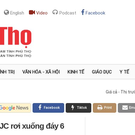
English
Video
Podcast
Facebook
ÍNH TRỊ
VĂN HÓA - XÃ HỘI
KINH TẾ
GIÁO DỤC
Y TẾ
Giá cả - Thị tr
Facebook
Tiktok
Print
Ema
JC rơi xuống đáy 6