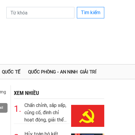
Tìm kiếm
QUỐC TẾ
QUỐC PHÒNG - AN NINH
GIẢI TRÍ
ường
XEM NHIỀU
Chấn chỉnh, sắp xếp,
1.
il
củng cố, đình chỉ
hoạt động, giải thể...
Hủy toàn bộ kết