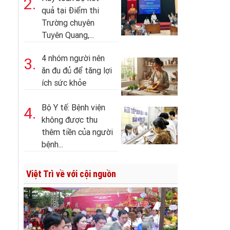
2.
quả tại Điểm thi
Trường chuyên
Tuyên Quang,...
4 nhóm người nên
3.
ăn đu đủ để tăng lợi
ích sức khỏe
Bộ Y tế: Bệnh viện
4.
không được thu
thêm tiền của người
bệnh...
Việt Trì về với cội nguồn