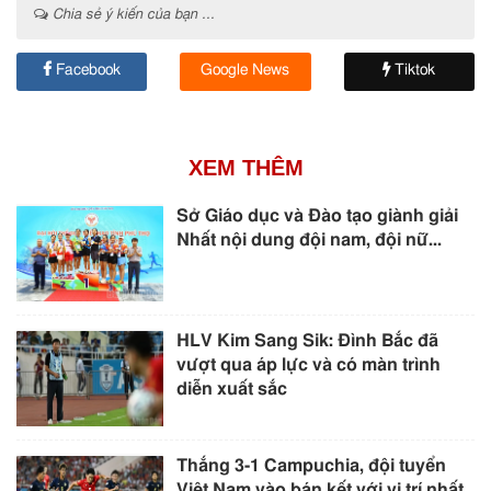
Chia sẻ ý kiến của bạn ...
Facebook
Google News
Tiktok
XEM THÊM
Sở Giáo dục và Đào tạo giành giải
Nhất nội dung đội nam, đội nữ...
HLV Kim Sang Sik: Đình Bắc đã
vượt qua áp lực và có màn trình
diễn xuất sắc
Thắng 3-1 Campuchia, đội tuyển
Việt Nam vào bán kết với vị trí nhất