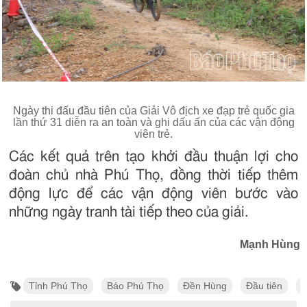
Ngày thi đấu đầu tiên của Giải Vô địch xe đạp trẻ quốc gia
lần thứ 31 diễn ra an toàn và ghi dấu ấn của các vận động
viên trẻ.
Các kết quả trên tạo khởi đầu thuận lợi cho
đoàn chủ nhà Phú Thọ, đồng thời tiếp thêm
động lực để các vận động viên bước vào
những ngày tranh tài tiếp theo của giải.
Mạnh Hùng
Tỉnh Phú Thọ
Báo Phú Thọ
Đền Hùng
Đầu tiên
H