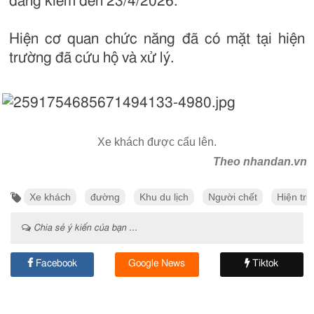
đăng kiểm đến 23/4/2026.
Hiện cơ quan chức năng đã có mặt tại hiện
trường đã cứu hộ và xử lý.
Xe khách được cẩu lên.
Theo nhandan.vn
Xe khách
đường
Khu du lịch
Người chết
Hiện tr
Chia sẻ ý kiến của bạn ...
Facebook
Google News
Tiktok