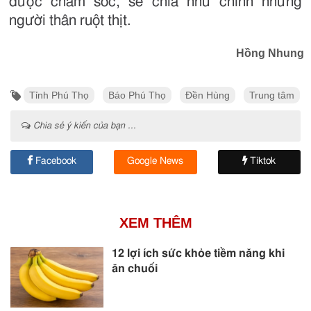
được chăm sóc, sẻ chia như chính những
người thân ruột thịt.
Hồng Nhung
Tỉnh Phú Thọ
Báo Phú Thọ
Đền Hùng
Trung tâm
Chia sẻ ý kiến của bạn ...
Facebook
Google News
Tiktok
XEM THÊM
12 lợi ích sức khỏe tiềm năng khi
ăn chuối