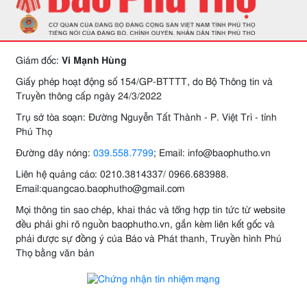
Giám đốc:
Vi Mạnh Hùng
Giấy phép hoạt động số 154/GP-BTTTT, do Bộ Thông tin và
Truyền thông cấp ngày 24/3/2022
Trụ sở tòa soạn: Đường Nguyễn Tất Thành - P. Việt Trì - tỉnh
Phú Thọ
Đường dây nóng:
039.558.7799
; Email: info@baophutho.vn
Liên hệ quảng cáo: 0210.3814337/ 0966.683988.
Email:quangcao.baophutho@gmail.com
Mọi thông tin sao chép, khai thác và tổng hợp tin tức từ website
đều phải ghi rõ nguồn baophutho.vn, gắn kèm liên kết gốc và
phải được sự đồng ý của Báo và Phát thanh, Truyền hình Phú
Thọ bằng văn bản