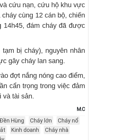
và cứu nạn, cứu hộ khu vực
cháy cùng 12 cán bộ, chiến
ng 14h45, đám cháy đã được
 tạm bị cháy), nguyên nhân
ực gây cháy lan sang.
vào đợt nắng nóng cao điểm,
ần cẩn trọng trong việc đảm
 và tài sản.
M.C
Đền Hùng
Cháy lớn
Cháy nổ
ắt
Kinh doanh
Cháy nhà
áy