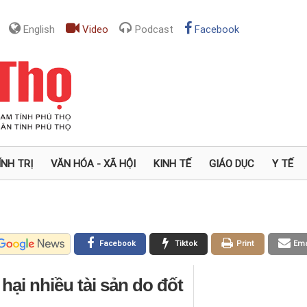
English
Video
Podcast
Facebook
ÍNH TRỊ
VĂN HÓA - XÃ HỘI
KINH TẾ
GIÁO DỤC
Y TẾ
Facebook
Tiktok
Print
Ema
t hại nhiều tài sản do đốt