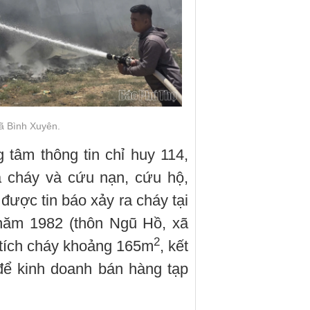
xã Bình Xuyên.
 tâm thông tin chỉ huy 114,
 cháy và cứu nạn, cứu hộ,
ược tin báo xảy ra cháy tại
năm 1982 (thôn Ngũ Hồ, xã
2
 tích cháy khoảng 165m
, kết
để kinh doanh bán hàng tạp