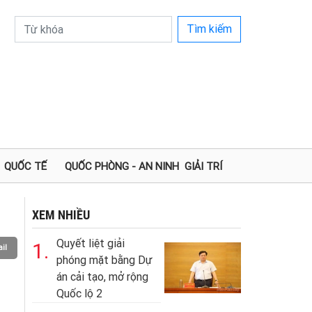
Tìm kiếm
QUỐC TẾ
QUỐC PHÒNG - AN NINH
GIẢI TRÍ
XEM NHIỀU
Quyết liệt giải
1.
il
phóng mặt bằng Dự
án cải tạo, mở rộng
Quốc lộ 2