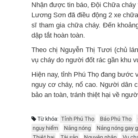
Nhận được tin báo, Đội Chữa cháy 
Lương Sơn đã điều động 2 xe chữa 
sĩ tham gia chữa cháy. Đến khoả
dập tắt hoàn toàn.
Theo chị Nguyễn Thị Tươi (chủ lán
vụ cháy do người đốt rác gần khu v
Hiện nay, tỉnh Phú Thọ đang bước 
nguy cơ cháy, nổ cao. Người dân c
bảo an toàn, tránh thiệt hại về người
Từ khóa:
Tỉnh Phú Thọ
Báo Phú Thọ
nguy hiểm
Nắng nóng
Nắng nóng gay g
Thiệt hại
Tài sản
Nguyên nhân
Vụ ch