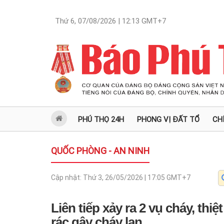
Thứ 6, 07/08/2026 | 12:13
GMT+7
PHÚ THỌ 24H
PHONG VỊ ĐẤT TỔ
CH
QUỐC PHÒNG - AN NINH
Cập nhật:
Thứ 3, 26/05/2026 | 17:05
GMT+7
Liên tiếp xảy ra 2 vụ cháy, thiệ
rác gây cháy lan