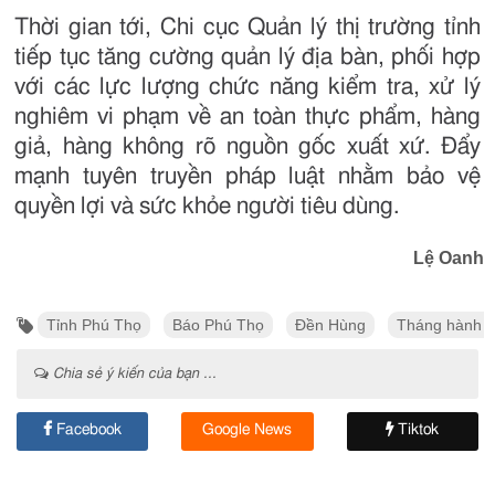
Thời gian tới, Chi cục Quản lý thị trường tỉnh
tiếp tục tăng cường quản lý địa bàn, phối hợp
với các lực lượng chức năng kiểm tra, xử lý
nghiêm vi phạm về an toàn thực phẩm, hàng
giả, hàng không rõ nguồn gốc xuất xứ. Đẩy
mạnh tuyên truyền pháp luật nhằm bảo vệ
quyền lợi và sức khỏe người tiêu dùng.
Lệ Oanh
Tỉnh Phú Thọ
Báo Phú Thọ
Đền Hùng
Tháng hành đ
Chia sẻ ý kiến của bạn ...
Facebook
Google News
Tiktok