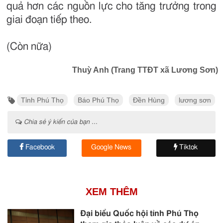
quả hơn các nguồn lực cho tăng trưởng trong
giai đoạn tiếp theo.
(Còn nữa)
Thuỳ Anh (Trang TTĐT xã Lương Sơn)
Tỉnh Phú Thọ
Báo Phú Thọ
Đền Hùng
lương sơn
Chia sẻ ý kiến của bạn ...
Facebook
Google News
Tiktok
XEM THÊM
Đại biểu Quốc hội tỉnh Phú Thọ