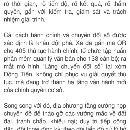
rõ thời gian, rõ tiến độ, rõ kết quả, rõ thẩm
quyền, gắn với kiểm tra, giám sát và trách
nhiệm giải trình.
Cải cách hành chính và chuyển đổi số được
xác định là khâu đột phá. Xã đã gắn mã QR
cho 405 thủ tục hành chính; tổ chức tập huấn
phần mềm quản lý văn bản cho 138 cán bộ; ra
mắt mô hình “Làng chuyển đổi số” tại xóm
Đồng Tiến, không chỉ phục vụ giải quyết thủ
tục, mà đang trở thành hạ tầng vận hành mới
của chính quyền cơ sở.
Song song với đó, địa phương tăng cường họp
chuyên đề để tháo gỡ các vướng mắc về đất
đai, tranh chấp, khiếu nại; duy trì tiếp công
dân, đối thoại định kỳ; theo dõi tiến độ xử lý hồ