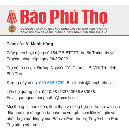
Giám đốc:
Vi Mạnh Hùng
Giấy phép hoạt động số 154/GP-BTTTT, do Bộ Thông tin và
Truyền thông cấp ngày 24/3/2022
Trụ sở tòa soạn: Đường Nguyễn Tất Thành - P. Việt Trì - tỉnh
Phú Thọ
Đường dây nóng:
039.558.7799
; Email: info@baophutho.vn
Liên hệ quảng cáo: 0210.3814337/ 0966.683988.
Email:quangcao.baophutho@gmail.com
Mọi thông tin sao chép, khai thác và tổng hợp tin tức từ website
đều phải ghi rõ nguồn baophutho.vn, gắn kèm liên kết gốc và
phải được sự đồng ý của Báo và Phát thanh, Truyền hình Phú
Thọ bằng văn bản