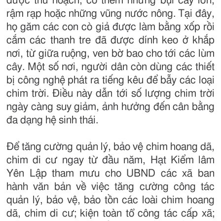
được thu hoạch, có thêm những bụi cây lớn,
rậm rạp hoặc những vũng nước nông. Tại đây,
họ găm các con cò giả được làm bằng xốp rồi
cắm các thanh tre đã được dính keo ở khắp
nơi, từ giữa ruộng, ven bờ bao cho tới các lùm
cây. Một số nơi, người dân còn dùng các thiết
bị công nghệ phát ra tiếng kêu để bẫy các loại
chim trời. Điều này dẫn tới số lượng chim trời
ngày càng suy giảm, ảnh hưởng đến cân bằng
đa dạng hệ sinh thái.
Để tăng cường quản lý, bảo vệ chim hoang dã,
chim di cư ngay từ đầu năm, Hạt Kiểm lâm
Yên Lập tham mưu cho UBND các xã ban
hành văn bản về việc tăng cường công tác
quản lý, bảo vệ, bảo tồn các loài chim hoang
dã, chim di cư; kiện toàn tổ công tác cấp xã;