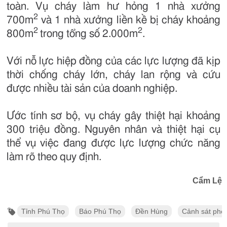
toàn. Vụ cháy làm hư hỏng 1 nhà xưởng
2
700m
và 1 nhà xưởng liền kề bị cháy khoảng
2
2
800m
trong tổng số 2.000m
.
Với nỗ lực hiệp đồng của các lực lượng đã kịp
thời chống cháy lớn, cháy lan rộng và cứu
được nhiều tài sản của doanh nghiệp.
Ước tính sơ bộ, vụ cháy gây thiệt hại khoảng
300 triệu đồng. Nguyên nhân và thiệt hại cụ
thể vụ việc đang được lực lượng chức năng
làm rõ theo quy định.
Cẩm Lệ
Tỉnh Phú Thọ
Báo Phú Thọ
Đền Hùng
Cảnh sát phò