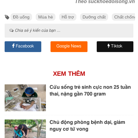
Theo suckhoedoisong.vn
Đồ uống
Mùa hè
Hỗ trợ
Dưỡng chất
Chất chống
Chia sẻ ý kiến của bạn ...
Facebook
Google News
Tiktok
XEM THÊM
Cứu sống trẻ sinh cực non 25 tuần
thai, nặng gần 700 gram
Chủ động phòng bệnh dại, giảm
nguy cơ tử vong