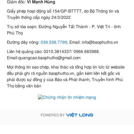
Giám đốc:
Vi Mạnh Hùng
Giấy phép hoạt động số 154/GP-BTTTT, do Bộ Thông tin và
Truyền thông cấp ngày 24/3/2022
Trụ sở tòa soạn: Đường Nguyễn Tất Thành - P. Việt Trì - tỉnh
Phú Thọ
Đường dây nóng:
039.558.7799
; Email: info@baophutho.vn
Liên hệ quảng cáo: 0210.3814337/ 0966.683988.
Email:quangcao.baophutho@gmail.com
Mọi thông tin sao chép, khai thác và tổng hợp tin tức từ website
đều phải ghi rõ nguồn baophutho.vn, gắn kèm liên kết gốc và
phải được sự đồng ý của Báo và Phát thanh, Truyền hình Phú
Thọ bằng văn bản
POWERED BY