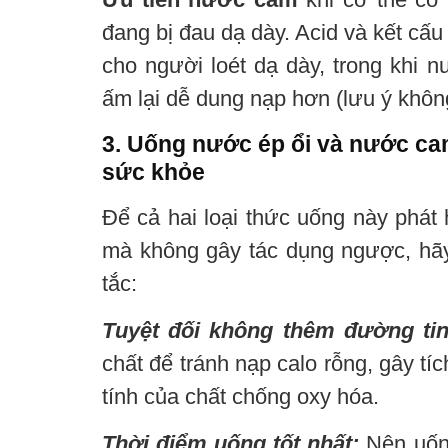
đang bị đau dạ dày. Acid và kết cấu 
cho người loét dạ dày, trong khi 
ấm lại dễ dung nạp hơn (lưu ý không
3. Uống nước ép ổi và nước ca
sức khỏe
Để cả hai loại thức uống này phát 
mà không gây tác dụng ngược, hã
tắc:
Tuyệt đối không thêm đường ti
chất để tránh nạp calo rỗng, gây t
tính của chất chống oxy hóa.
Thời điểm uống tốt nhất:
Nên uốn