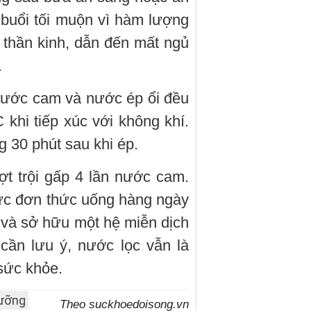
o buổi tối muộn vì hàm lượng
h thần kinh, dẫn đến mất ngủ
.
ước cam và nước ép ổi đều
C khi tiếp xúc với không khí.
g 30 phút sau khi ép.
t trội gấp 4 lần nước cam.
thực đơn thức uống hàng ngày
 và sở hữu một hệ miễn dịch
cần lưu ý, nước lọc vẫn là
 sức khỏe.
dưỡng
Theo suckhoedoisong.vn