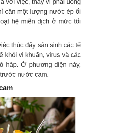
 với việc, thay vì phải uống
hỉ cần một lượng nước ép ổi
hoạt hệ miễn dịch ở mức tối
 việc thúc đẩy sản sinh các tế
ể khỏi vi khuẩn, virus và các
ô hấp. Ở phương diện này,
 trước nước cam.
 cam