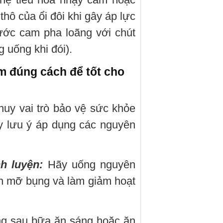
thô của ổi đôi khi gây áp lực
nước cam pha loãng với chút
 uống khi đói).
m đúng cách để tốt cho
huy vai trò bảo vệ sức khỏe
y lưu ý áp dụng các nguyên
nh luyện:
Hãy uống nguyên
ích mỡ bụng và làm giảm hoạt
g sau bữa ăn sáng hoặc ăn