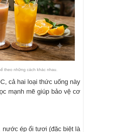
hể theo những cách khác nhau.
C, cả hai loại thức uống này
học mạnh mẽ giúp bảo vệ cơ
nước ép ổi tươi (đặc biệt là