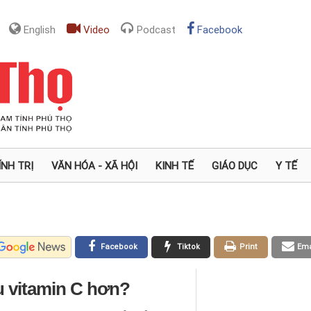
English
Video
Podcast
Facebook
ÍNH TRỊ
VĂN HÓA - XÃ HỘI
KINH TẾ
GIÁO DỤC
Y TẾ
Facebook
Tiktok
Print
Ema
u vitamin C hơn?