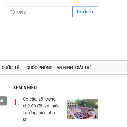
Tìm kiếm
QUỐC TẾ
QUỐC PHÒNG - AN NINH
GIẢI TRÍ
XEM NHIỀU
Cơ cấu, số lượng,
1.
il
chế độ đối với hiệu
trưởng, hiệu phó
khi...