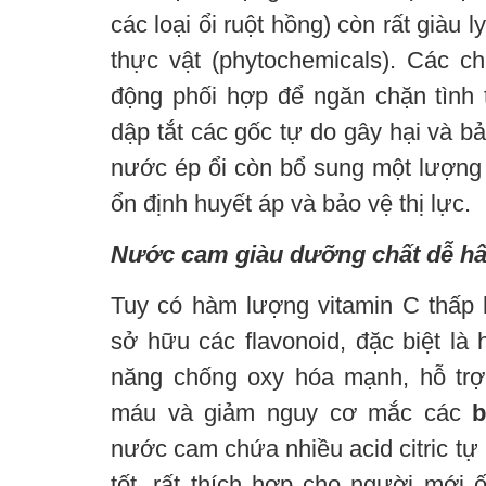
các loại ổi ruột hồng) còn rất giàu
thực vật (phytochemicals). Các c
động phối hợp để ngăn chặn tình 
dập tắt các gốc tự do gây hại và b
nước ép ổi còn bổ sung một lượng đ
ổn định huyết áp và bảo vệ thị lực.
Nước cam giàu dưỡng chất dễ hấ
Tuy có hàm lượng vitamin C thấp
sở hữu các flavonoid, đặc biệt là 
năng chống oxy hóa mạnh, hỗ trợ
máu và giảm nguy cơ mắc các
b
nước cam chứa nhiều acid citric tự n
tốt, rất thích hợp cho người mới 