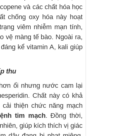
 lycopene và các chất hóa học
hất chống oxy hóa này hoạt
trạng viêm nhiễm mạn tính,
ảo vệ màng tế bào. Ngoài ra,
áng kể vitamin A, kali giúp
p thu
 hơn ổi nhưng nước cam lại
hesperidin. Chất này có khả
 cải thiện chức năng mạch
ệnh tim mạch
. Đồng thời,
hiên, giúp kích thích vị giác
ốm dậy đang bị nhạt miệng,