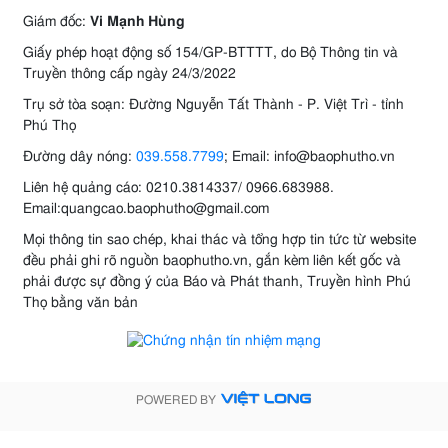
Giám đốc:
Vi Mạnh Hùng
Giấy phép hoạt động số 154/GP-BTTTT, do Bộ Thông tin và
Truyền thông cấp ngày 24/3/2022
Trụ sở tòa soạn: Đường Nguyễn Tất Thành - P. Việt Trì - tỉnh
Phú Thọ
Đường dây nóng:
039.558.7799
; Email: info@baophutho.vn
Liên hệ quảng cáo: 0210.3814337/ 0966.683988.
Email:quangcao.baophutho@gmail.com
Mọi thông tin sao chép, khai thác và tổng hợp tin tức từ website
đều phải ghi rõ nguồn baophutho.vn, gắn kèm liên kết gốc và
phải được sự đồng ý của Báo và Phát thanh, Truyền hình Phú
Thọ bằng văn bản
POWERED BY