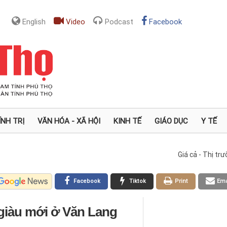
English
Video
Podcast
Facebook
ÍNH TRỊ
VĂN HÓA - XÃ HỘI
KINH TẾ
GIÁO DỤC
Y TẾ
Giá cả - Thị tr
Facebook
Tiktok
Print
Ema
giàu mới ở Văn Lang