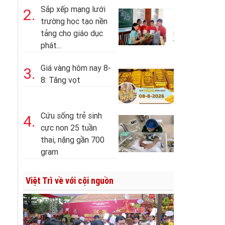
Sắp xếp mạng lưới
2.
trường học tạo nền
tảng cho giáo dục
phát...
Giá vàng hôm nay 8-
3.
8: Tăng vọt
Cứu sống trẻ sinh
4.
cực non 25 tuần
thai, nặng gần 700
gram
Việt Trì về với cội nguồn