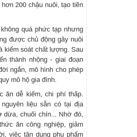
 hơn 200 chậu nuôi, tạo tiền
 không quá phức tạp nhưng
giống được chủ động gây nuôi
và kiểm soát chất lượng. Sau
ển thành nhộng - giai đoạn
 đời ngắn, mô hình cho phép
quy mô hộ gia đình.
 ăn dễ kiếm, chi phí thấp.
guyên liệu sẵn có tại địa
dừa, chuối chín... Nhờ đó,
thức ăn công nghiệp, giảm
ời, việc tận dụng phụ phẩm