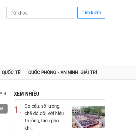
Tìm kiếm
QUỐC TẾ
QUỐC PHÒNG - AN NINH
GIẢI TRÍ
ường
XEM NHIỀU
Cơ cấu, số lượng,
1.
il
chế độ đối với hiệu
trưởng, hiệu phó
khi...