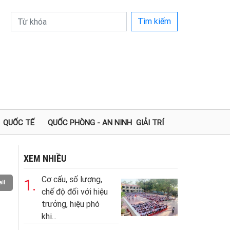
Tìm kiếm
QUỐC TẾ
QUỐC PHÒNG - AN NINH
GIẢI TRÍ
XEM NHIỀU
Cơ cấu, số lượng,
1.
il
chế độ đối với hiệu
trưởng, hiệu phó
khi...