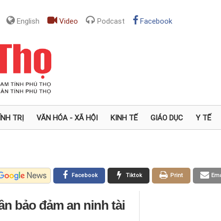
English
Video
Podcast
Facebook
ÍNH TRỊ
VĂN HÓA - XÃ HỘI
KINH TẾ
GIÁO DỤC
Y TẾ
Facebook
Tiktok
Print
Ema
ần bảo đảm an ninh tài