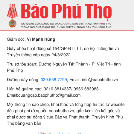
Giám đốc:
Vi Mạnh Hùng
Giấy phép hoạt động số 154/GP-BTTTT, do Bộ Thông tin và
Truyền thông cấp ngày 24/3/2022
Trụ sở tòa soạn: Đường Nguyễn Tất Thành - P. Việt Trì - tỉnh
Phú Thọ
Đường dây nóng:
039.558.7799
; Email: info@baophutho.vn
Liên hệ quảng cáo: 0210.3814337/ 0966.683988.
Email:quangcao.baophutho@gmail.com
Mọi thông tin sao chép, khai thác và tổng hợp tin tức từ website
đều phải ghi rõ nguồn baophutho.vn, gắn kèm liên kết gốc và
phải được sự đồng ý của Báo và Phát thanh, Truyền hình Phú
Thọ bằng văn bản