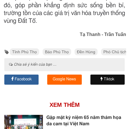
đó, góp phần khẳng định sức sống bền bỉ,
trường tồn của các giá trị văn hóa truyền thống
vùng Đất Tổ.
Tạ Thanh - Trần Tuấn
Tỉnh Phú Thọ
Báo Phú Thọ
Đền Hùng
Phó Chủ tịch
Chia sẻ ý kiến của bạn ...
Facebook
Google News
Tiktok
XEM THÊM
Gặp mặt kỷ niệm 65 năm thảm họa
da cam tại Việt Nam