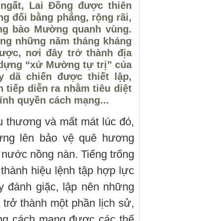
ngất, Lai Đồng được thiên
g đối bằng phẳng, rộng rãi,
ồng bào Mường quanh vùng.
rong những năm tháng kháng
ược, nơi đây trở thành địa
dựng “xứ Mường tự trị” của
y dã chiến được thiết lập,
 tiếp diễn ra nhằm tiêu diệt
hính quyền cách mạng...
u thương và mất mát lúc đó,
ứng lên bảo vệ quê hương
 nước nồng nàn. Tiếng trống
 thành hiệu lệnh tập hợp lực
y đánh giặc, lập nên những
 trở thành một phần lịch sử,
ùng cách mạng được các thế