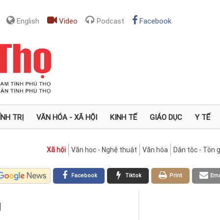
English
Video
Podcast
Facebook
ÍNH TRỊ
VĂN HÓA - XÃ HỘI
KINH TẾ
GIÁO DỤC
Y TẾ
Xã hội
Văn học - Nghệ thuật
Văn hóa
Dân tộc - Tôn g
Facebook
Tiktok
Print
Ema
g