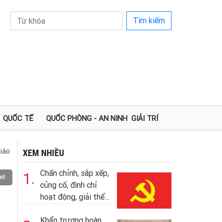
Tìm kiếm
QUỐC TẾ
QUỐC PHÒNG - AN NINH
GIẢI TRÍ
iáo
XEM NHIỀU
Chấn chỉnh, sắp xếp,
1.
il
củng cố, đình chỉ
hoạt động, giải thể...
Khẩn trương hoàn