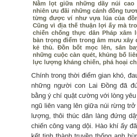
Nằm lọt giữa những dãy núi cao 
nhiên ưu đãi những cánh đồng tươn
từng được ví như vựa lúa của đ
Cũng vì địa thế thuận lợi ấy mà t
chiến chống thực dân Pháp xâm l
bàn trọng điểm trong âm mưu xây 
kẻ thù. Đồn bốt mọc lên, sân ba
những cuộc càn quét, khủng bố liên
lực lượng kháng chiến, phá hoại c
Chính trong thời điểm gian khó, đa
những người con Lai Đồng đã đ
bằng ý chí quật cường với lòng yêu
ngũ liên vang lên giữa núi rừng trở
lượng, thôi thúc dân làng đứng dậ
chiến công vang dội. Hào khí ấy đã
kết tinh thành truyền thống anh h