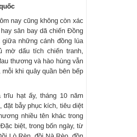
 quốc
hôm nay cũng không còn xác
t hay sân bay dã chiến Đồng
 giữa những cánh đồng lúa
ủ mờ dấu tích chiến tranh,
đau thương và hào hùng vẫn
à mỗi khi quây quần bên bếp
trĩu hạt ấy, tháng 10 năm
đặt bẫy phục kích, tiêu diệt
thương nhiều tên khác trong
ặc biệt, trong bốn ngày, từ
 Đồi Lò Rèn, đồi Nà Rèo, đồn