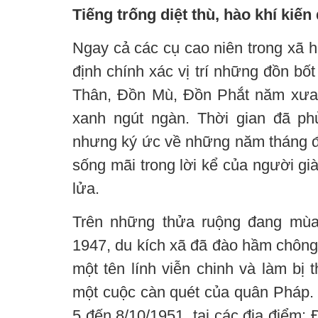
Tiếng trống diệt thù, hào khí kiến
Ngay cả các cụ cao niên trong xã 
định chính xác vị trí những đồn bố
Thân, Đồn Mù, Đồn Phắt năm xưa
xanh ngút ngàn. Thời gian đã ph
nhưng ký ức về những năm tháng 
sống mãi trong lời kể của người gi
lửa.
Trên những thửa ruộng đang mùa 
1947, du kích xã đã đào hầm chông, 
một tên lính viễn chinh và làm bị 
một cuộc càn quét của quân Pháp. Đ
5 đến 8/10/1951, tại các địa điểm: