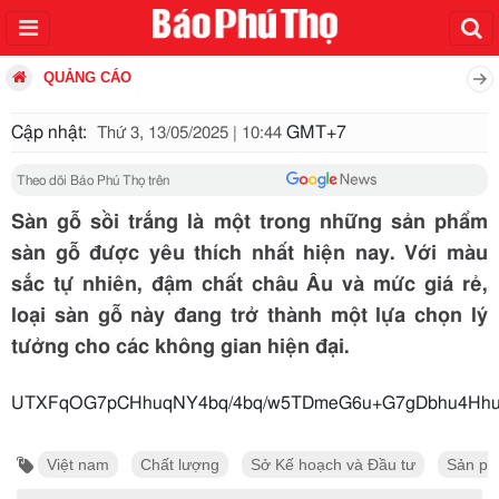
QUẢNG CÁO
Cập nhật:
GMT+7
Thứ 3, 13/05/2025 | 10:44
Theo dõi Báo Phú Thọ trên
Sàn gỗ sồi trắng là một trong những sản phẩm
sàn gỗ được yêu thích nhất hiện nay. Với màu
sắc tự nhiên, đậm chất châu Âu và mức giá rẻ,
loại sàn gỗ này đang trở thành một lựa chọn lý
tưởng cho các không gian hiện đại.
UTXFqOG7pCHhuqNY4bq/4bq/w5T
Việt nam
Chất lượng
Sở Kế hoạch và Đầu tư
Sản p