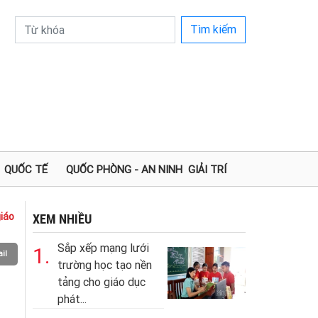
Tìm kiếm
QUỐC TẾ
QUỐC PHÒNG - AN NINH
GIẢI TRÍ
iáo
XEM NHIỀU
Sắp xếp mạng lưới
1.
il
trường học tạo nền
tảng cho giáo dục
phát...