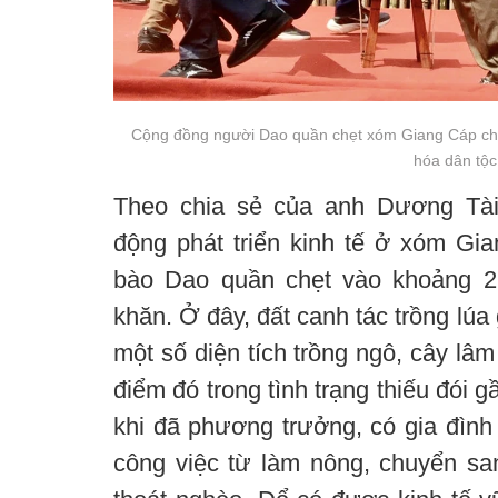
Cộng đồng người Dao quần chẹt xóm Giang Cáp chú
hóa dân tộc
Theo chia sẻ của anh Dương Tài
động phát triển kinh tế ở xóm Gi
bào Dao quần chẹt vào khoảng 2
khăn. Ở đây, đất canh tác trồng lú
một số diện tích trồng ngô, cây lâm
điểm đó trong tình trạng thiếu đói
khi đã phương trưởng, có gia đình 
công việc từ làm nông, chuyển sa