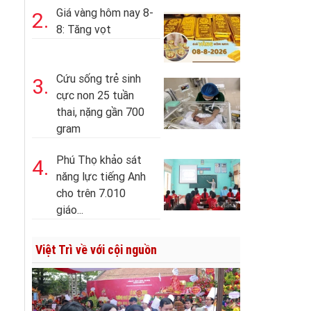
Giá vàng hôm nay 8-
2.
8: Tăng vọt
Cứu sống trẻ sinh
3.
cực non 25 tuần
thai, nặng gần 700
gram
Phú Thọ khảo sát
4.
năng lực tiếng Anh
cho trên 7.010
giáo...
Việt Trì về với cội nguồn