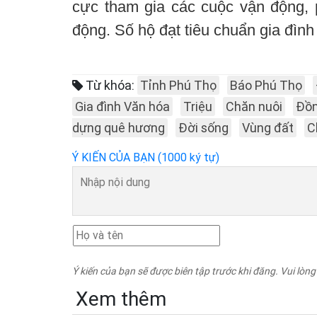
cực tham gia các cuộc vận động, 
động. Số hộ đạt tiêu chuẩn gia đình
Từ khóa:
Tỉnh Phú Thọ
Báo Phú Thọ
Gia đình Văn hóa
Triệu
Chăn nuôi
Đồn
dựng quê hương
Đời sống
Vùng đất
C
Ý KIẾN CỦA BẠN (1000 ký tự)
Ý kiến của bạn sẽ được biên tập trước khi đăng. Vui lòng
Xem thêm