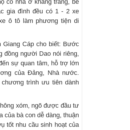
ộ có nhà ở khang trang, bề
ác gia đình đều có 1 - 2 xe
e ô tô làm phương tiện di
 Giang Cáp cho biết: Bước
ộng đồng người Dao nói riêng,
ến sự quan tâm, hỗ trợ lớn
rương của Đảng, Nhà nước.
 chương trình ưu tiên dành
thông xóm, ngõ được đầu tư
óa của bà con dễ dàng, thuận
vụ tốt nhu cầu sinh hoạt của