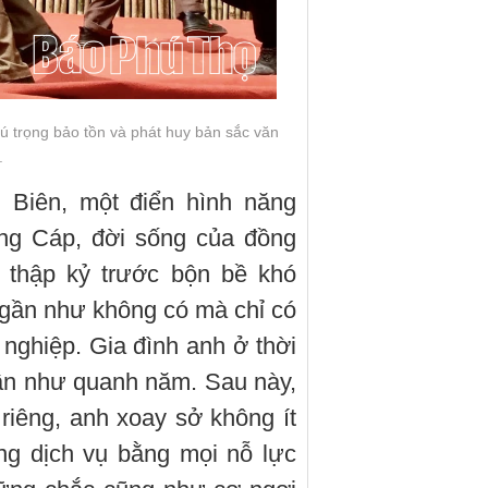
 trọng bảo tồn và phát huy bản sắc văn
.
 Biên, một điển hình năng
ang Cáp, đời sống của đồng
 thập kỷ trước bộn bề khó
a gần như không có mà chỉ có
 nghiệp. Gia đình anh ở thời
 gần như quanh năm. Sau này,
riêng, anh xoay sở không ít
ng dịch vụ bằng mọi nỗ lực