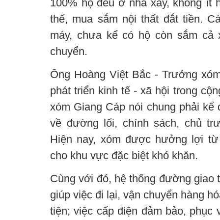
100% hộ đều ở nhà xây, không ít h
thế, mua sắm nội thất đắt tiền. C
máy, chưa kể có hộ còn sắm cả x
chuyển.
Ông Hoàng Việt Bắc - Trưởng xóm
phát triển kinh tế - xã hội trong c
xóm Giang Cáp nói chung phải kể đ
về đường lối, chính sách, chủ t
Hiện nay, xóm được hưởng lợi từ
cho khu vực đặc biệt khó khăn.
Cùng với đó, hệ thống đường giao 
giúp việc đi lại, vận chuyển hàng h
tiện; việc cấp điện đảm bảo, phục 