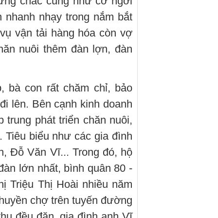
vững chắc cũng như cơ ngơi
h nhanh nhạy trong nắm bắt
vụ vận tải hàng hóa còn vợ
hăn nuôi thêm đàn lợn, đàn
 bà con rất chăm chỉ, bảo
đi lên. Bên cạnh kinh doanh
 trung phát triển chăn nuôi,
. Tiêu biểu như các gia đình
h, Đỗ Văn Vĩ... Trong đó, hộ
àn lớn nhất, bình quân 80 -
chị Triệu Thị Hoài nhiều năm
thuyền chợ trên tuyến đường
thu đều đặn, gia đình anh Vĩ