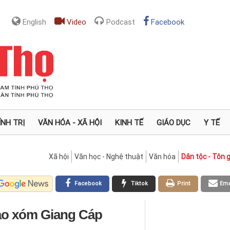
English
Video
Podcast
Facebook
ÍNH TRỊ
VĂN HÓA - XÃ HỘI
KINH TẾ
GIÁO DỤC
Y TẾ
Xã hội
Văn học - Nghệ thuật
Văn hóa
Dân tộc - Tôn g
Facebook
Tiktok
Print
Ema
ao xóm Giang Cáp