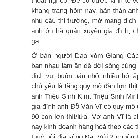
thoát nghèo. Để có được kinh tế 
khang trang hôm nay, bản thân an
nhu cầu thị trường, mở mang dịch 
anh ở nhà quán xuyến gia đình, c
gà.
Ở bản người Dao xóm Giang Cáp,
ban nhau làm ăn để đời sống cùng 
dịch vụ, buôn bán nhỏ, nhiều hộ tập
chủ yếu là tăng quy mô đàn lợn thịt
anh Triệu Sinh Kim, Triệu Sinh Min
gia đình anh Đỗ Văn Vĩ có quy mô đ
90 con lợn thịt/lứa. Vợ anh Vĩ là 
nay kinh doanh hàng hoá theo các 
thuỷ nội địa sông Đà. Với 2 nguồn 