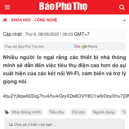
KHOA HỌC - CÔNG NGHỆ
Cập nhật:
GMT+7
Thứ 6, 08/08/2025 | 08:03
Theo dõi Báo Phú Thọ trên
Nhiều người lo ngại rằng các thiết bị nhà thông
minh sẽ dẫn đến việc tiêu thụ điện cao hơn do sự
xuất hiện của các kết nối Wi-Fi, cảm biến và trợ lý
giọng nói.
4bu2Yj8qw6DDqj7hu4/hu4/GryXDs8OVY8O1w6rDoyXhu7j
Nhà thông minh
Tiêu thụ
Chi phí
Người dùng
Tiế
Chia sẻ ý kiến của bạn ...