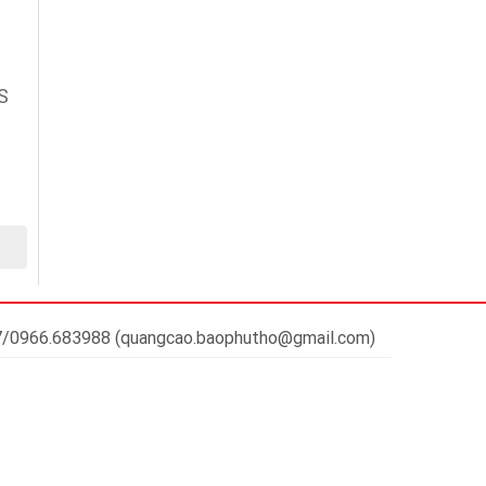
S
37/0966.683988 (quangcao.baophutho@gmail.com)