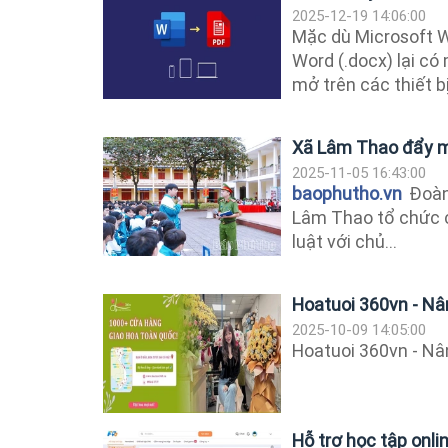
2025-12-19 14:06:00
Mặc dù Microsoft W
Word (.docx) lại có
mở trên các thiết bị.
Xã Lâm Thao đẩy mạ
2025-11-05 16:43:00
baophutho.vn
Đoàn
Lâm Thao tổ chức c
luật với chủ...
Hoatuoi 360vn - Nâ
2025-10-09 14:05:00
Hoatuoi 360vn - Nâ
Hỗ trợ học tập onli