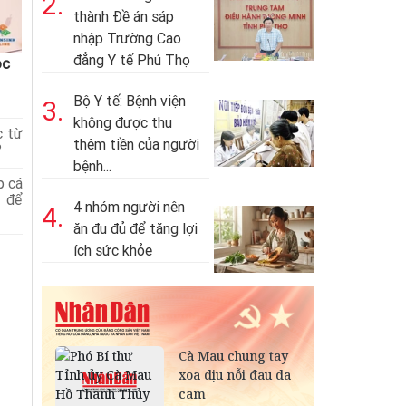
2.
thành Đề án sáp
nhập Trường Cao
đẳng Y tế Phú Thọ
ọc
Bộ Y tế: Bệnh viện
3.
không được thu
c từ
thêm tiền của người
?
bệnh...
p cá
o để
4 nhóm người nên
4.
ăn đu đủ để tăng lợi
ích sức khỏe