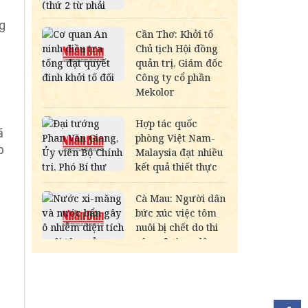
g
i
ã
p