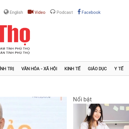
English
Video
Podcast
Facebook
ÍNH TRỊ
VĂN HÓA - XÃ HỘI
KINH TẾ
GIÁO DỤC
Y TẾ
Nổi bật