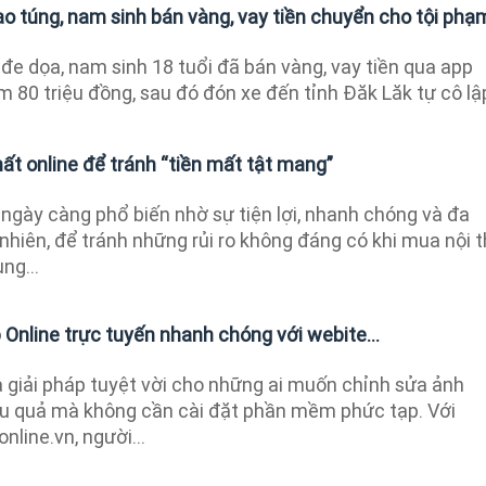
ao túng, nam sinh bán vàng, vay tiền chuyển cho tội phạ
” đe dọa, nam sinh 18 tuổi đã bán vàng, vay tiền qua app
 80 triệu đồng, sau đó đón xe đến tỉnh Đăk Lăk tự cô lậ
hất online để tránh “tiền mất tật mang”
 ngày càng phổ biến nhờ sự tiện lợi, nhanh chóng và đa
nhiên, để tránh những rủi ro không đáng có khi mua nội t
ng...
Online trực tuyến nhanh chóng với webite...
à giải pháp tuyệt vời cho những ai muốn chỉnh sửa ảnh
u quả mà không cần cài đặt phần mềm phức tạp. Với
line.vn, người...