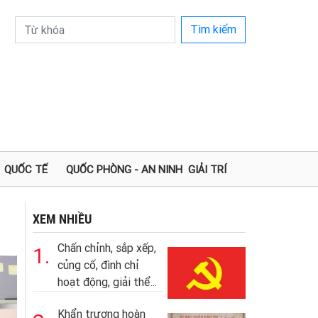
Tìm kiếm
QUỐC TẾ
QUỐC PHÒNG - AN NINH
GIẢI TRÍ
XEM NHIỀU
Chấn chỉnh, sắp xếp,
1.
củng cố, đình chỉ
hoạt động, giải thể...
Khẩn trương hoàn