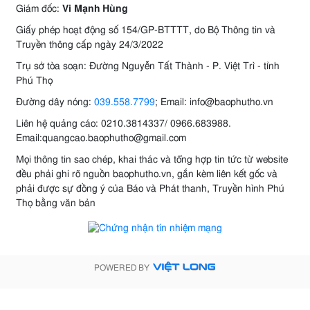
Giám đốc:
Vi Mạnh Hùng
Giấy phép hoạt động số 154/GP-BTTTT, do Bộ Thông tin và
Truyền thông cấp ngày 24/3/2022
Trụ sở tòa soạn: Đường Nguyễn Tất Thành - P. Việt Trì - tỉnh
Phú Thọ
Đường dây nóng:
039.558.7799
; Email: info@baophutho.vn
Liên hệ quảng cáo: 0210.3814337/ 0966.683988.
Email:quangcao.baophutho@gmail.com
Mọi thông tin sao chép, khai thác và tổng hợp tin tức từ website
đều phải ghi rõ nguồn baophutho.vn, gắn kèm liên kết gốc và
phải được sự đồng ý của Báo và Phát thanh, Truyền hình Phú
Thọ bằng văn bản
POWERED BY