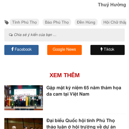
Thuý Hường
Tỉnh Phú Thọ
Báo Phú Thọ
Đền Hùng
Hội Chữ thập 
Chia sẻ ý kiến của bạn ...
Facebook
Google News
Tiktok
XEM THÊM
Gặp mặt kỷ niệm 65 năm thảm họa
da cam tại Việt Nam
Đại biểu Quốc hội tỉnh Phú Thọ
thảo luận ở hội trường về dự án