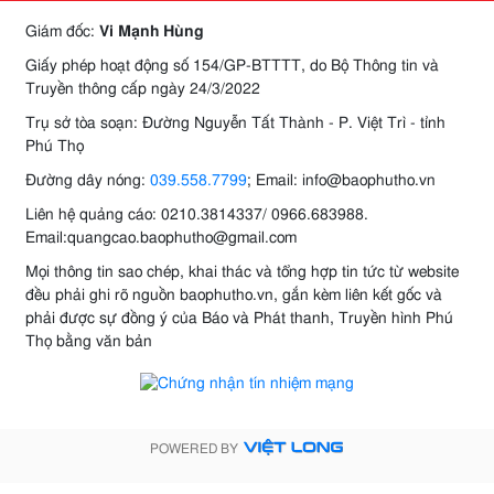
Giám đốc:
Vi Mạnh Hùng
Giấy phép hoạt động số 154/GP-BTTTT, do Bộ Thông tin và
Truyền thông cấp ngày 24/3/2022
Trụ sở tòa soạn: Đường Nguyễn Tất Thành - P. Việt Trì - tỉnh
Phú Thọ
Đường dây nóng:
039.558.7799
; Email: info@baophutho.vn
Liên hệ quảng cáo: 0210.3814337/ 0966.683988.
Email:quangcao.baophutho@gmail.com
Mọi thông tin sao chép, khai thác và tổng hợp tin tức từ website
đều phải ghi rõ nguồn baophutho.vn, gắn kèm liên kết gốc và
phải được sự đồng ý của Báo và Phát thanh, Truyền hình Phú
Thọ bằng văn bản
POWERED BY