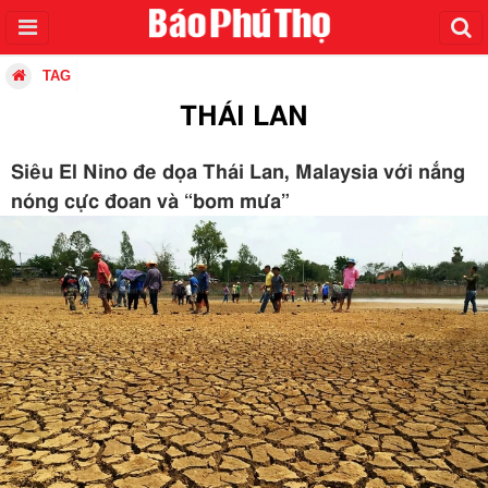
TAG
THÁI LAN
Siêu El Nino đe dọa Thái Lan, Malaysia với nắng
nóng cực đoan và “bom mưa”