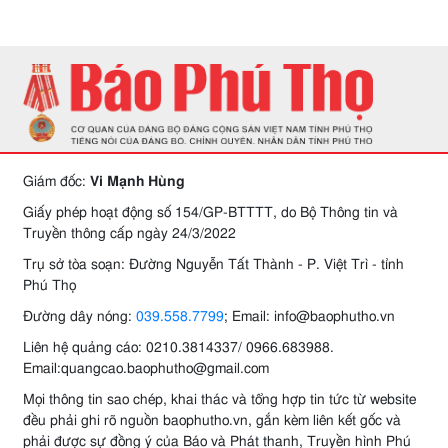
Giám đốc:
Vi Mạnh Hùng
Giấy phép hoạt động số 154/GP-BTTTT, do Bộ Thông tin và
Truyền thông cấp ngày 24/3/2022
Trụ sở tòa soạn: Đường Nguyễn Tất Thành - P. Việt Trì - tỉnh
Phú Thọ
Đường dây nóng:
039.558.7799
; Email: info@baophutho.vn
Liên hệ quảng cáo: 0210.3814337/ 0966.683988.
Email:quangcao.baophutho@gmail.com
Mọi thông tin sao chép, khai thác và tổng hợp tin tức từ website
đều phải ghi rõ nguồn baophutho.vn, gắn kèm liên kết gốc và
phải được sự đồng ý của Báo và Phát thanh, Truyền hình Phú