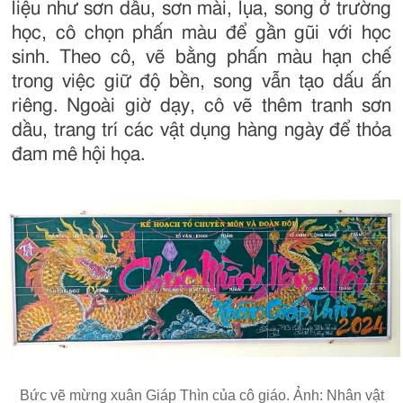
liệu như sơn dầu, sơn mài, lụa, song ở trường
học, cô chọn phấn màu để gần gũi với học
sinh. Theo cô, vẽ bằng phấn màu hạn chế
trong việc giữ độ bền, song vẫn tạo dấu ấn
riêng. Ngoài giờ dạy, cô vẽ thêm tranh sơn
dầu, trang trí các vật dụng hàng ngày để thỏa
đam mê hội họa.
Bức vẽ mừng xuân Giáp Thìn của cô giáo. Ảnh: Nhân vật