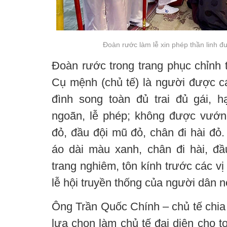
Đoàn rước làm lễ xin phép thần linh đ
Đoàn rước trong trang phục chỉnh t
Cụ mệnh (chủ tế) là người được cá
đình song toàn đủ trai đủ gái, 
ngoãn, lễ phép; không được vướng
đỏ, đầu đội mũ đỏ, chân đi hài đỏ
áo dài màu xanh, chân đi hài, đ
trang nghiêm, tôn kính trước các vị 
lễ hội truyền thống của người dân n
Ông Trần Quốc Chính – chủ tế chia 
lựa chọn làm chủ tế đại diện cho t