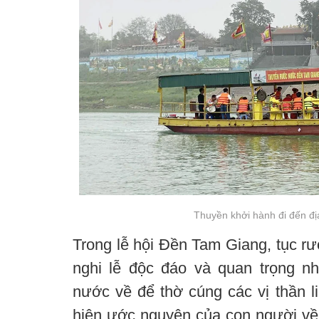
Thuyền khởi hành đi đến đị
Trong lễ hội Đền Tam Giang, tục r
nghi lễ độc đáo và quan trọng n
nước về để thờ cúng các vị thần l
hiện ước nguyện của con người về 