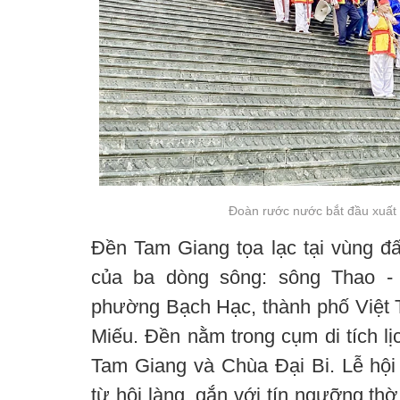
Đoàn rước nước bắt đầu xuất
Đền Tam Giang tọa lạc tại vùng đấ
của ba dòng sông: sông Thao -
phường Bạch Hạc, thành phố Việt T
Miếu. Đền nằm trong cụm di tích l
Tam Giang và Chùa Đại Bi. Lễ hộ
từ hội làng, gắn với tín ngưỡng th