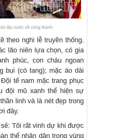
ược lấy nước về cúng thánh
ề theo nghi lễ truyền thống.
c lão niên lựa chọn, có gia
hạnh phúc, con cháu ngoan
 bụi (có tang); mặc áo dài
. Đội tế nam mặc trang phục
ầu đội mũ xanh thể hiện sự
thần linh và là nét đẹp trong
ơi đây.
sẻ: Tôi rất vinh dự khi được
oàn thể nhân dân trong vùng