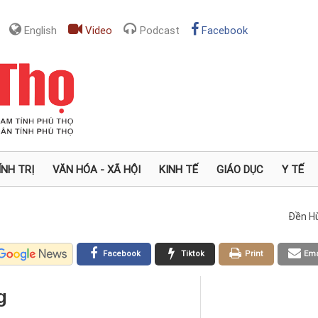
English
Video
Podcast
Facebook
ÍNH TRỊ
VĂN HÓA - XÃ HỘI
KINH TẾ
GIÁO DỤC
Y TẾ
Đền H
Facebook
Tiktok
Print
Ema
g