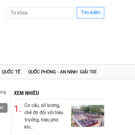
Tìm kiếm
QUỐC TẾ
QUỐC PHÒNG - AN NINH
GIẢI TRÍ
ùng
XEM NHIỀU
Cơ cấu, số lượng,
1.
il
chế độ đối với hiệu
trưởng, hiệu phó
khi...